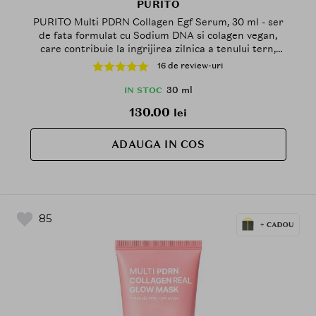
PURITO
PURITO Multi PDRN Collagen Egf Serum, 30 ml - ser
de fata formulat cu Sodium DNA si colagen vegan,
care contribuie la ingrijirea zilnica a tenului tern,
aspru sau predispus la imperfectiuni
16 de review-uri
30 ml
IN STOC
130.00
lei
ADAUGA IN COS
85