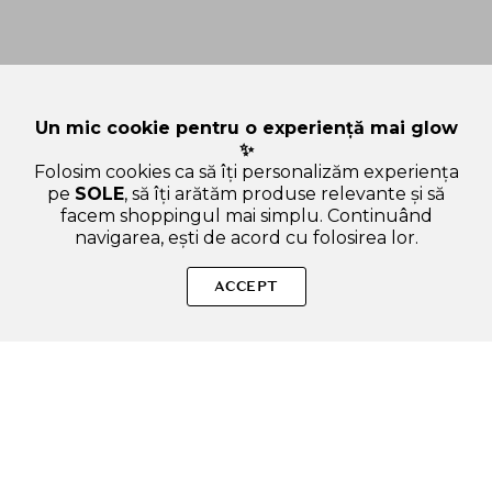
Un mic cookie pentru o experiență mai glow
✨
Folosim cookies ca să îți personalizăm experiența
pe
SOLE
, să îți arătăm produse relevante și să
facem shoppingul mai simplu. Continuând
navigarea, ești de acord cu folosirea lor.
SOLE – beauty fără zgomot.
ACCEPT
Produse autentice, conforme UE, alese responsabil.
Categorii Produse
Contul meu & SOLE CLUB
Ajutor & Siguranță