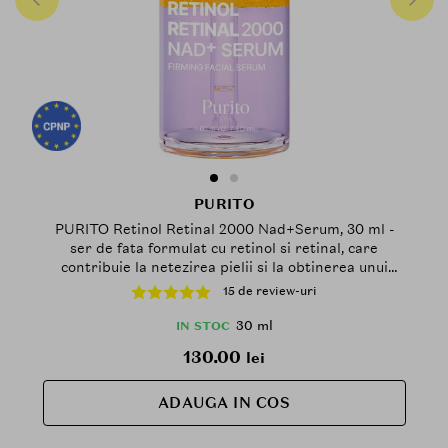
PURITO
PURITO Retinol Retinal 2000 Nad+Serum, 30 ml -
ser de fata formulat cu retinol si retinal, care
contribuie la netezirea pielii si la obtinerea unui
aspect mai uniform si mai luminos
15 de review-uri
30 ml
IN STOC
130.00
lei
ADAUGA IN COS