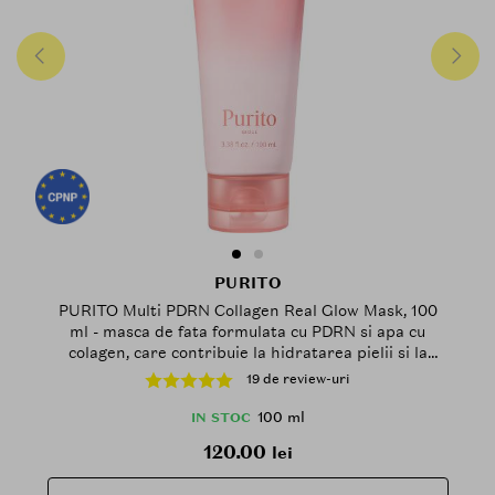
PURITO
PURITO Multi PDRN Collagen Real Glow Mask, 100
ml - masca de fata formulata cu PDRN si apa cu
colagen, care contribuie la hidratarea pielii si la
imbunatatirea aspectului tern
19 de review-uri
100 ml
IN STOC
120.00
lei