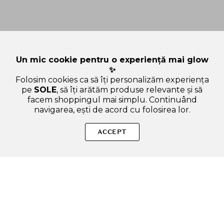
Un mic cookie pentru o experiență mai glow
✨
Folosim cookies ca să îți personalizăm experiența
pe
SOLE
, să îți arătăm produse relevante și să
facem shoppingul mai simplu. Continuând
navigarea, ești de acord cu folosirea lor.
SOLE – beauty fără zgomot.
ACCEPT
Produse autentice, conforme UE, alese responsabil.
Categorii Produse
Contul meu & SOLE CLUB
Ajutor & Siguranță