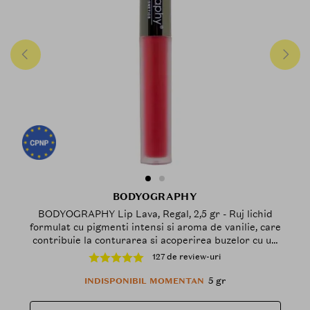
BODYOGRAPHY
BODYOGRAPHY Lip Lava, Regal, 2,5 gr - Ruj lichid
formulat cu pigmenti intensi si aroma de vanilie, care
contribuie la conturarea si acoperirea buzelor cu un
finisaj metalizat si luminos si la mentinerea
127 de review-uri
confortului pe buze
5 gr
INDISPONIBIL MOMENTAN