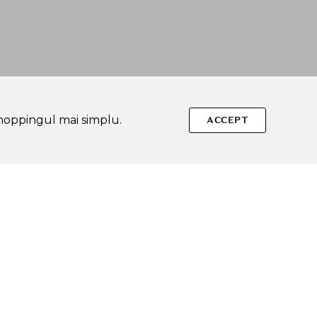
shoppingul mai simplu.
ACCEPT
Urmareste-ne