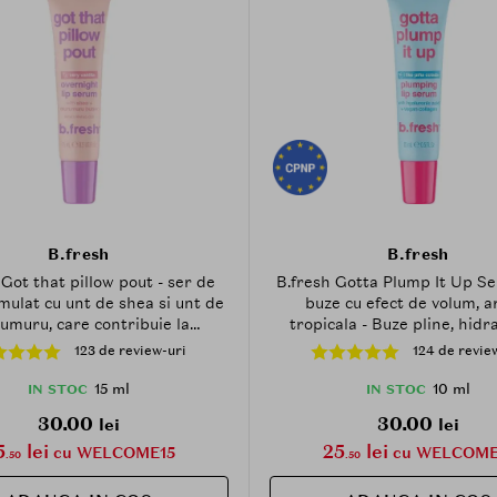
B.fresh
B.fresh
 Got that pillow pout - ser de
B.fresh Gotta Plump It Up S
mulat cu unt de shea si unt de
buze cu efect de volum, 
muru, care contribuie la
tropicala - Buze pline, hidr
rea buzelor si la mentinerea
stralucire intensa, 10 
123 de review-uri
124 de revie
fortului pe timpul noptii
15 ml
10 ml
IN STOC
IN STOC
30.00
30.00
lei
lei
5
lei
25
lei
cu WELCOME15
cu WELCOME
.50
.50