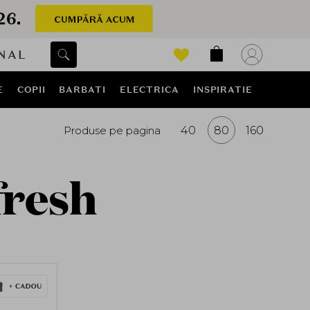
NAL
E
COPII
BARBATI
ELECTRICA
INSPIRATIE
Produse pe pagina
40
80
160
fresh