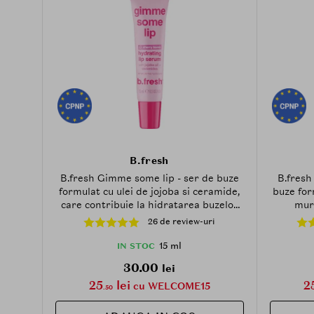
B.fresh
B.fresh Gimme some lip - ser de buze
B.fresh
formulat cu ulei de jojoba si ceramide,
buze for
care contribuie la hidratarea buzelor
muru
uscate si crapate si la metinerea
hidrata
26 de review-uri
confortului buzelor
con
15 ml
IN STOC
30.00
lei
25
lei
2
cu WELCOME15
.50