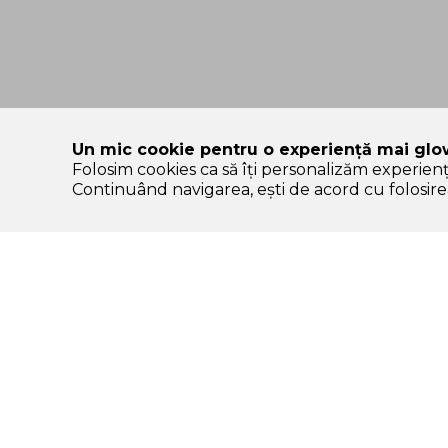
Un mic cookie pentru o experiență mai glo
Folosim cookies ca să îți personalizăm experien
SOLE – platformă de beauty construită pe încredere, nu pe
Continuând navigarea, ești de acord cu folosirea
Categorii Produse
Contul meu & SOLE
CLUB
K-start
Autentificare /
Protectie solara
Înregistrare
Ten
Comenzile mele
Machiaj
Lista de favorite
Par
CashBack & puncte
Corp
SOLE CLUB – beneficii
Igiena dentara