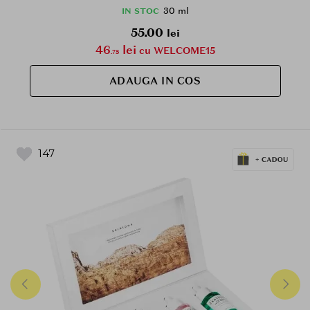
30 ml
IN STOC
55.00
lei
46
lei
cu WELCOME15
.75
ADAUGA IN COS
147