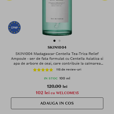
SKIN1004
SKIN1004 Madagascar Centella Tea-Trica Relief
Ampoule - ser de fata formulat cu Centella Asiatica si
apa de arbore de ceai, care contribuie la calmarea
pielii iritate si la combaterea bacteriilor care
118 de review-uri
provoaca acnee - 100 ml
100 ml
IN STOC
120.00
lei
102 lei
cu WELCOME15
ADAUGA IN COS