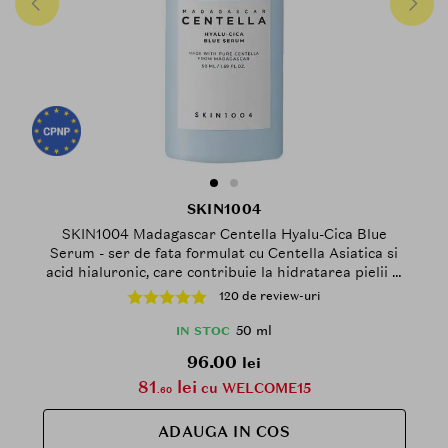
SKIN1004
SKIN1004 Madagascar Centella Hyalu-Cica Blue
Serum - ser de fata formulat cu Centella Asiatica si
acid hialuronic, care contribuie la hidratarea pielii si
la mentinerea confortului cutanat - 50 ml
120 de review-uri
50 ml
IN STOC
96.00
lei
81
lei
cu WELCOME15
.60
ADAUGA IN COS