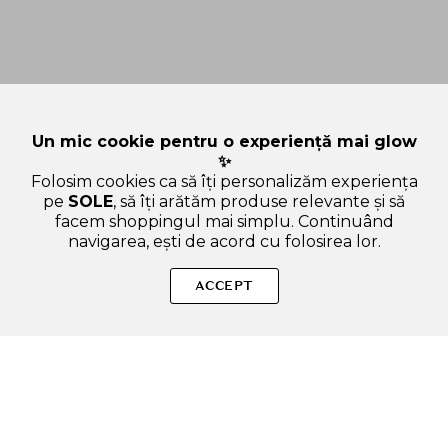
Un mic cookie pentru o experiență mai glow
✨
Folosim cookies ca să îți personalizăm experiența
pe
SOLE
, să îți arătăm produse relevante și să
facem shoppingul mai simplu. Continuând
navigarea, ești de acord cu folosirea lor.
SOLE – beauty fără zgomot.
ACCEPT
Produse autentice, conforme UE, alese responsabil.
Categorii Produse
Contul meu & SOLE CLUB