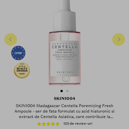
2025
Finalist
SKIN1004
SKIN1004 Madagascar Centella Poremizing Fresh
Ampoule - ser de fata formulat cu acid hialuronic si
extract de Centella Asiatica, care contribuie la
hidratarea pielii si la mentinerea confortului cutanat
123 de review-uri
- 30 ml