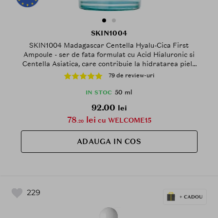
SKIN1004
SKIN1004 Madagascar Centella Hyalu-Cica First
Ampoule - ser de fata formulat cu Acid Hialuronic si
Centella Asiatica, care contribuie la hidratarea pielii
si la metinerea confortului cutanat - 50 ml
79 de review-uri
50 ml
IN STOC
92.00
lei
78
lei
cu WELCOME15
.20
ADAUGA IN COS
229