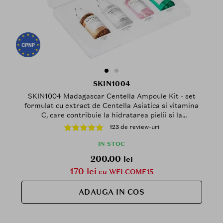
SKIN1004
SKIN1004 Madagascar Centella Ampoule Kit - set
formulat cu extract de Centella Asiatica si vitamina
C, care contribuie la hidratarea pielii si la
mentinerea confortului cutanat
123 de review-uri
IN STOC
200.00
lei
170 lei
cu WELCOME15
ADAUGA IN COS