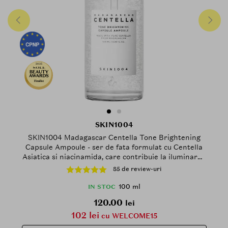
2025
Finalist
SKIN1004
SKIN1004 Madagascar Centella Tone Brightening
Capsule Ampoule - ser de fata formulat cu Centella
Asiatica si niacinamida, care contribuie la iluminarea
si uniformizarea tenului - 100 ml
85 de review-uri
100 ml
IN STOC
120.00
lei
102 lei
cu WELCOME15