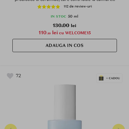
pielii si la mentinerea hidratarii - 50 ml
112 de review-uri
50 ml
IN STOC
130.00
lei
110
lei
cu WELCOME15
.50
ADAUGA IN COS
72