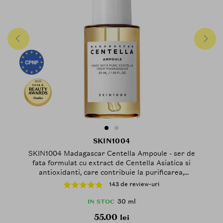
2025
Finalist
SKIN1004
SKIN1004 Madagascar Centella Ampoule - ser de
fata formulat cu extract de Centella Asiatica si
antioxidanti, care contribuie la purificarea,
regenerarea si calmarea pielii - 30 ml
143 de review-uri
30 ml
IN STOC
55.00
lei