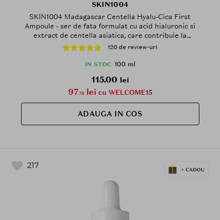
SKIN1004
SKIN1004 Madagascar Centella Hyalu-Cica First
Ampoule - ser de fata formulat cu acid hialuronic si
extract de centella asiatica, care contribuie la
hidratarea pielii si la mentinerea confortului cutanat
120 de review-uri
- 100 ml
100 ml
IN STOC
115.00
lei
97
lei
cu WELCOME15
.75
ADAUGA IN COS
217