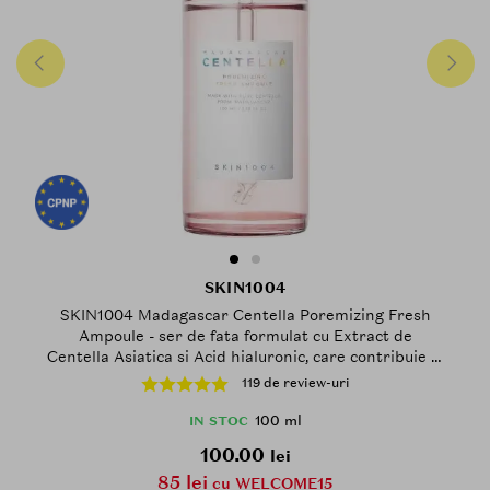
SKIN1004
SKIN1004 Madagascar Centella Poremizing Fresh
Ampoule - ser de fata formulat cu Extract de
Centella Asiatica si Acid hialuronic, care contribuie la
minimizarea aspectului porilor si la mentinerea
119 de review-uri
confortului cutanat - 100 ml
100 ml
IN STOC
100.00
lei
85 lei
cu WELCOME15