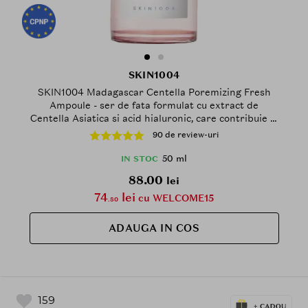
SKIN1004
SKIN1004 Madagascar Centella Poremizing Fresh
Ampoule - ser de fata formulat cu extract de
Centella Asiatica si acid hialuronic, care contribuie la
calmarea pielii si la hidratarea pielii - 50 ml
90 de review-uri
50 ml
IN STOC
88.00
lei
74
lei
cu WELCOME15
.80
ADAUGA IN COS
159