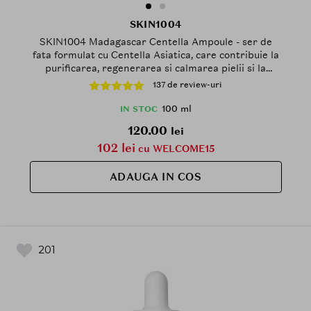
SKIN1004
SKIN1004 Madagascar Centella Ampoule - ser de
fata formulat cu Centella Asiatica, care contribuie la
purificarea, regenerarea si calmarea pielii si la
mentinerea barierei cutanate - 100 ml
137 de review-uri
100 ml
IN STOC
120.00
lei
102 lei
cu WELCOME15
ADAUGA IN COS
201