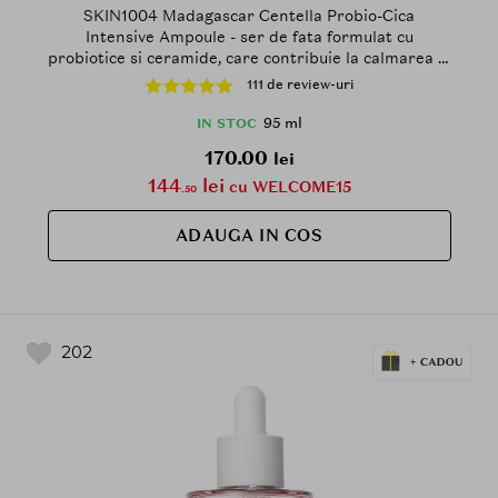
SKIN1004 Madagascar Centella Probio-Cica
Intensive Ampoule - ser de fata formulat cu
probiotice si ceramide, care contribuie la calmarea si
repararea pielii deteriorate si la metinerea
111 de review-uri
hidratarii pielii - 95 ml
95 ml
IN STOC
170.00
lei
144
lei
cu WELCOME15
.50
ADAUGA IN COS
202