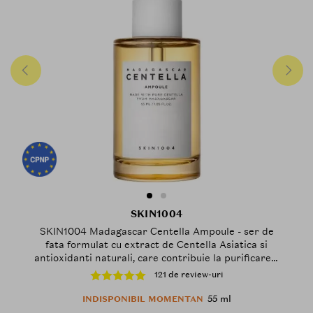
SKIN1004
SKIN1004 Madagascar Centella Ampoule - ser de
fata formulat cu extract de Centella Asiatica si
antioxidanti naturali, care contribuie la purificarea,
regenerarea si calmarea pielii si la metinerea
121 de review-uri
hidratarii - 55 ml
55 ml
INDISPONIBIL MOMENTAN