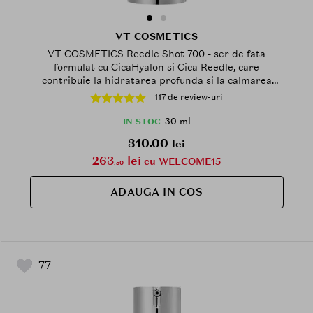
VT COSMETICS
VT COSMETICS Reedle Shot 700 - ser de fata
formulat cu CicaHyalon si Cica Reedle, care
contribuie la hidratarea profunda si la calmarea
pielii - 30 ml
117 de review-uri
30 ml
IN STOC
310.00
lei
263
lei
cu WELCOME15
.50
ADAUGA IN COS
77