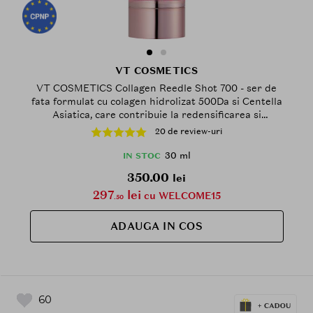
VT COSMETICS
VT COSMETICS Collagen Reedle Shot 700 - ser de
fata formulat cu colagen hidrolizat 500Da si Centella
Asiatica, care contribuie la redensificarea si
fermitatea tenului matur - 30 ml
20 de review-uri
30 ml
IN STOC
350.00
lei
297
lei
cu WELCOME15
.50
ADAUGA IN COS
60