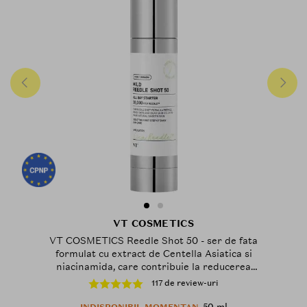
VT COSMETICS
VT COSMETICS Reedle Shot 50 - ser de fata
formulat cu extract de Centella Asiatica si
niacinamida, care contribuie la reducerea
inflamatiilor si la mentinerea barierei de protectie a
117 de review-uri
pielii - 50 ml
50 ml
INDISPONIBIL MOMENTAN