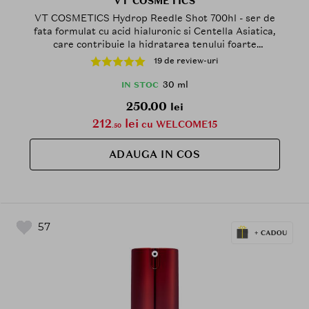
VT COSMETICS
VT COSMETICS Hydrop Reedle Shot 700hl - ser de
fata formulat cu acid hialuronic si Centella Asiatica,
care contribuie la hidratarea tenului foarte
deshidratat si la mentinerea aspectului plin al pielii -
19 de review-uri
30 ml
30 ml
IN STOC
250.00
lei
212
lei
cu WELCOME15
.50
ADAUGA IN COS
57