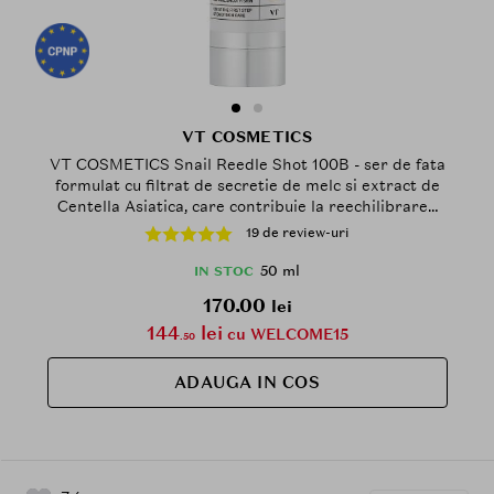
VT COSMETICS
VT COSMETICS Snail Reedle Shot 100B - ser de fata
formulat cu filtrat de secretie de melc si extract de
Centella Asiatica, care contribuie la reechilibrarea
pielii si la imbunatatirea texturii - 50 ml
19 de review-uri
50 ml
IN STOC
170.00
lei
144
lei
cu WELCOME15
.50
ADAUGA IN COS