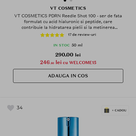
VT COSMETICS
VT COSMETICS PDRN Reedle Shot 100 - ser de fata
formulat cu acid hialuronic si peptide, care
contribuie la hidratarea pielii si la metinerea
confortului cutanat - 50 ml
17 de review-uri
50 ml
IN STOC
290.00
lei
246
lei
cu WELCOME15
.50
ADAUGA IN COS
34