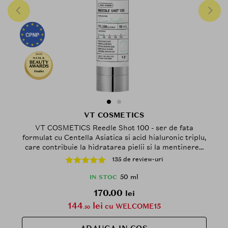
2025
Finalist
VT COSMETICS
VT COSMETICS Reedle Shot 100 - ser de fata
formulat cu Centella Asiatica si acid hialuronic triplu,
care contribuie la hidratarea pielii si la mentinerea
barierei de hidratare - 50 ml
135 de review-uri
50 ml
IN STOC
170.00
lei
144
lei
cu WELCOME15
.50