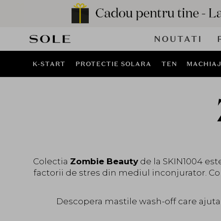
NOUTATI
K-START
PROTECTIE SOLARA
TEN
MACHIA
Colectia
Zombie Beauty
de la SKIN1004 este 
factorii de stres din mediul inconjurator. C
Descopera mastile wash-off care ajuta la 