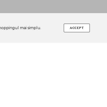
shoppingul mai simplu.
ACCEPT
Urmareste-ne