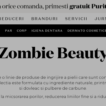
REDUCERI
BRANDURI
SERVICII
JUR
J
PAR
CORP
IGIENA DENTARA
DERMATO COSMETIC
Zombie Beaut
o linie de produse de ingrijire a pielii care sunt co
olectia este formulata cu ingrediente naturale, print
si dovleac si pulbere de carbune.
micsorarea porilor, reducerea liniilor fine si a riduri