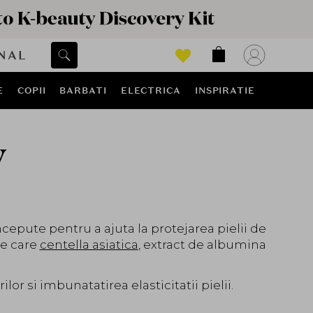
NAL
E
COPII
BARBATI
ELECTRICA
INSPIRATIE
y
ncepute pentru a ajuta la protejarea pielii de
re care
centella asiatica
, extract de albumina
lor si imbunatatirea elasticitatii pielii.