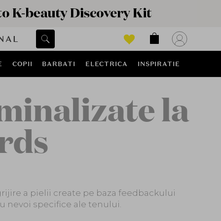
NAL
E
COPII
BARBATI
ELECTRICA
INSPIRATIE
inalizate la
rds
jire a pielii create pe baza feedbackului
u nevoi specifice ale tenului.