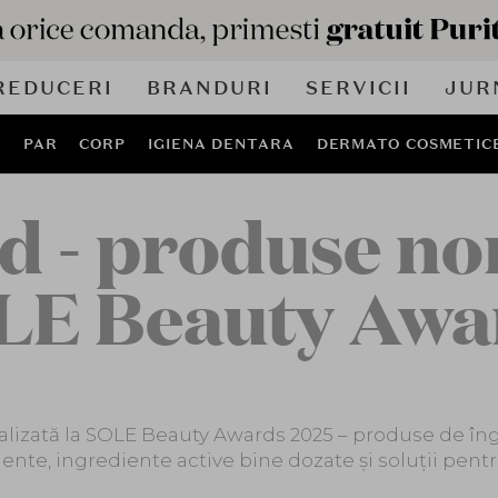
REDUCERI
BRANDURI
SERVICII
JUR
J
PAR
CORP
IGIENA DENTARA
DERMATO COSMETIC
d - produse nom
LE Beauty Awa
izată la SOLE Beauty Awards 2025 – produse de îngri
ente, ingrediente active bine dozate și soluții pentr