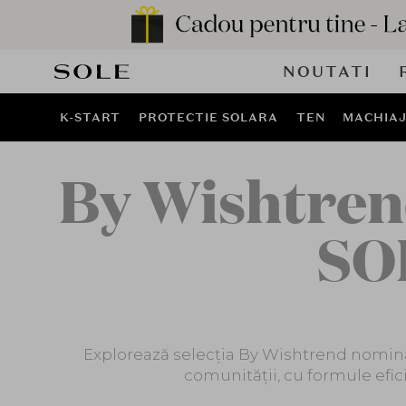
NOUTATI
K-START
PROTECTIE SOLARA
TEN
MACHIA
By Wishtren
SO
Explorează selecția By Wishtrend nominal
comunității, cu formule efici