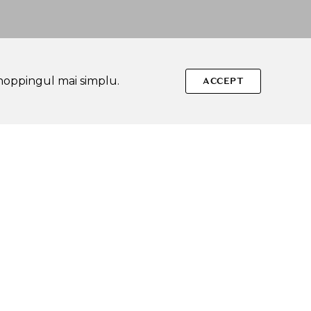
shoppingul mai simplu.
ACCEPT
Urmareste-ne