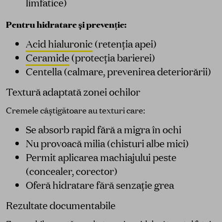
limfatice)
Pentru hidratare și prevenție:
Acid hialuronic
(retenția apei)
Ceramide
(protecția barierei)
Centella (calmare, prevenirea deteriorării)
Textură adaptată zonei ochilor
Cremele câștigătoare au texturi care:
Se absorb rapid fără a migra în ochi
Nu provoacă milia (chisturi albe mici)
Permit aplicarea machiajului peste
(concealer, corector)
Oferă hidratare fără senzație grea
Rezultate documentabile