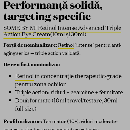
Performanță solidă,
targeting specific
SOME BY MI Retinol Intense Advanced Triple
Action Eye Cream
(10ml și 30ml)
Forță de nominalizare:
Retinol
"intense" pentru anti-
aging serios — triple action validată.
De ce a fost nominalizat:
Retinol
în concentrație therapeutic-grade
pentru zona ochilor
Triple action: riduri + cearcăne + fermitate
Două formate (10ml travel/testare, 30ml
full-size)
Profil utilizator:
Ten matur (40+), riduri moderate-
severe, utilizatori experimentați cu retinoizi.