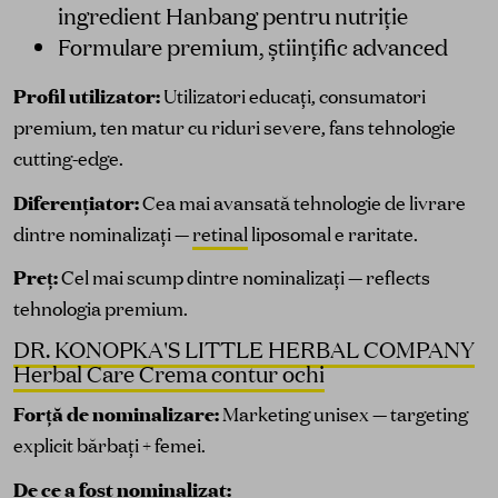
ingredient Hanbang pentru nutriție
Formulare premium, științific advanced
Profil utilizator:
Utilizatori educați, consumatori
premium, ten matur cu riduri severe, fans tehnologie
cutting-edge.
Diferențiator:
Cea mai avansată tehnologie de livrare
dintre nominalizați —
retinal
liposomal e raritate.
Preț:
Cel mai scump dintre nominalizați — reflects
tehnologia premium.
DR. KONOPKA'S LITTLE HERBAL COMPANY
Herbal Care Crema contur ochi
Forță de nominalizare:
Marketing unisex — targeting
explicit bărbați + femei.
De ce a fost nominalizat: