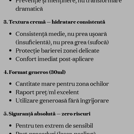
Prevenție și menținere, nu transformare
dramatică
3. Textura cremă — hidratare consistentă
Consistență medie, nu prea ușoară
(insuficientă), nu prea grea (sufocă)
Protecție barierei zonei delicate
Confort imediat post-aplicare
4. Format generos (30ml)
Cantitate mare pentru zona ochilor
Raport preț/ml excelent
Utilizare generoasă fără îngrijorare
5. Siguranță absolută — zero riscuri
Pentru ten extrem de sensibil
Post-proceduri (laser, peeling)