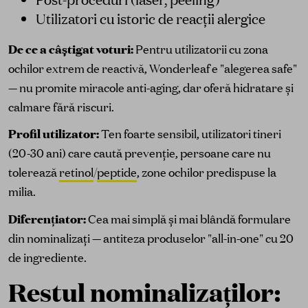
Utilizatori cu istoric de reacții alergice
De ce a câștigat voturi:
Pentru utilizatorii cu zona
ochilor extrem de reactivă, Wonderleaf e "alegerea safe"
— nu promite miracole anti-aging, dar oferă hidratare și
calmare fără riscuri.
Profil utilizator:
Ten foarte sensibil, utilizatori tineri
(20-30 ani) care caută prevenție, persoane care nu
tolerează
retinol
/
peptide
, zone ochilor predispuse la
milia.
Diferențiator:
Cea mai simplă și mai blândă formulare
din nominalizați — antiteza produselor "all-in-one" cu 20
de ingrediente.
Restul nominalizaților: