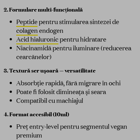
2. Formulare multi-funcțională
Peptide
pentru stimularea sintezei de
colagen
endogen
Acid hialuronic
pentru hidratare
Niacinamidă pentru iluminare (reducerea
cearcănelor)
3. Textură ser ușoară — versatilitate
Absorbție rapidă, fără migrare în ochi
Poate fi folosit dimineața și seara
Compatibil cu machiajul
4. Format accesibil (10ml)
Preț entry-level pentru segmentul vegan
premium