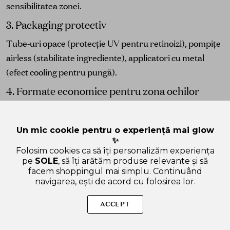
sensibilitatea zonei.
3. Packaging protectiv
Tube-uri opace (protecție UV pentru retinoizi), pompițe
airless (stabilitate ingrediente), applicatori cu metal
(efect cooling pentru pungă).
4. Formate economice pentru zona ochilor
10-30ml — cantități care durează 2-4 luni cu utilizare
zilnică (zona ochilor necesită cantități mici).
Un mic cookie pentru o experiență mai glow
✨
5. Compatibilitate cu machiajul
Folosim cookies ca să îți personalizăm experiența
Absorbție corectă pentru aplicarea concealer-
pe
SOLE
, să îți arătăm produse relevante și să
facem shoppingul mai simplu. Continuând
ului/corectorului peste — prioritate pentru utilizatori
navigarea, ești de acord cu folosirea lor.
zilnici de machiaj.
ACCEPT
Greșeli frecvente în