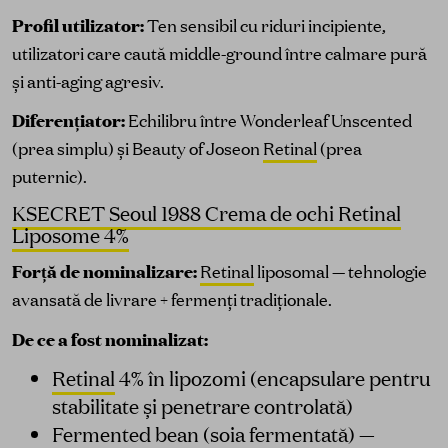
Profil utilizator:
Ten sensibil cu riduri incipiente,
utilizatori care caută middle-ground între calmare pură
și anti-aging agresiv.
Diferențiator:
Echilibru între Wonderleaf Unscented
(prea simplu) și Beauty of Joseon
Retinal
(prea
puternic).
KSECRET Seoul 1988 Crema de ochi Retinal
Liposome 4%
Forță de nominalizare:
Retinal
liposomal — tehnologie
avansată de livrare + fermenți tradiționale.
De ce a fost nominalizat:
Retinal
4% în lipozomi (encapsulare pentru
stabilitate și penetrare controlată)
Fermented bean (soia fermentată) —