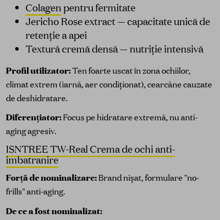
Colagen
pentru fermitate
Jericho Rose extract — capacitate unică de
retenție a apei
Textură cremă densă — nutriție intensivă
Profil utilizator:
Ten foarte uscat în zona ochiilor,
climat extrem (iarnă, aer condiționat), cearcăne cauzate
de deshidratare.
Diferențiator:
Focus pe hidratare extremă, nu anti-
aging agresiv.
ISNTREE TW-Real Crema de ochi anti-
imbatranire
Forță de nominalizare:
Brand nișat, formulare "no-
frills" anti-aging.
De ce a fost nominalizat: