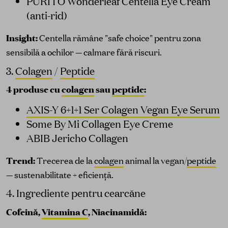
PURITO Wonderleaf Centella Eye Cream
(anti-rid)
Insight:
Centella rămâne "safe choice" pentru zona
sensibilă a ochilor — calmare fără riscuri.
3.
Colagen
/
Peptide
4 produse cu
colagen
sau
peptide
:
AXIS-Y 6+1+1 Ser Colagen Vegan Eye Serum
Some By Mi Collagen Eye Creme
ABIB Jericho Collagen
Trend:
Trecerea de la
colagen
animal la vegan/
peptide
— sustenabilitate + eficiență.
4. Ingrediente pentru cearcăne
Cofeină,
Vitamina C
, Niacinamidă: