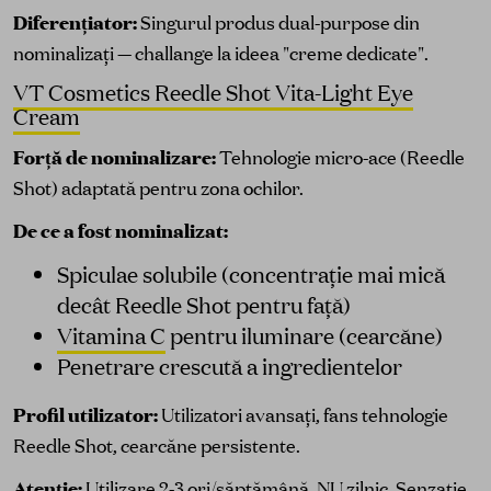
Diferențiator:
Singurul produs dual-purpose din
nominalizați — challange la ideea "creme dedicate".
VT Cosmetics Reedle Shot Vita-Light Eye
Cream
Forță de nominalizare:
Tehnologie micro-ace (Reedle
Shot) adaptată pentru zona ochilor.
De ce a fost nominalizat:
Spiculae solubile (concentrație mai mică
decât Reedle Shot pentru față)
Vitamina C
pentru iluminare (cearcăne)
Penetrare crescută a ingredientelor
Profil utilizator:
Utilizatori avansați, fans tehnologie
Reedle Shot, cearcăne persistente.
Atenție:
Utilizare 2-3 ori/săptămână, NU zilnic. Senzație