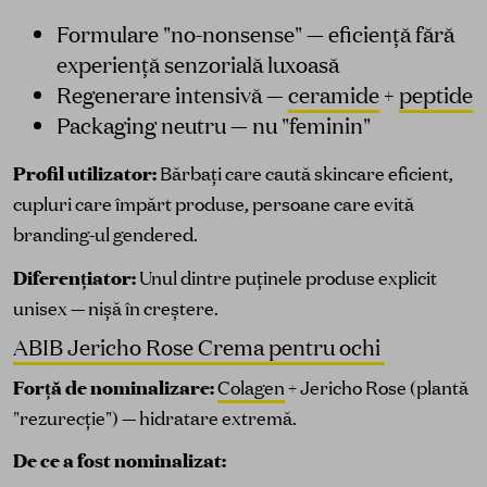
Formulare "no-nonsense" — eficiență fără
experiență senzorială luxoasă
Regenerare intensivă —
ceramide
+
peptide
Packaging neutru — nu "feminin"
Profil utilizator:
Bărbați care caută skincare eficient,
cupluri care împărt produse, persoane care evită
branding-ul gendered.
Diferențiator:
Unul dintre puținele produse explicit
unisex — nișă în creștere.
ABIB Jericho Rose Crema pentru ochi
Forță de nominalizare:
Colagen
+ Jericho Rose (plantă
"rezurecție") — hidratare extremă.
De ce a fost nominalizat: