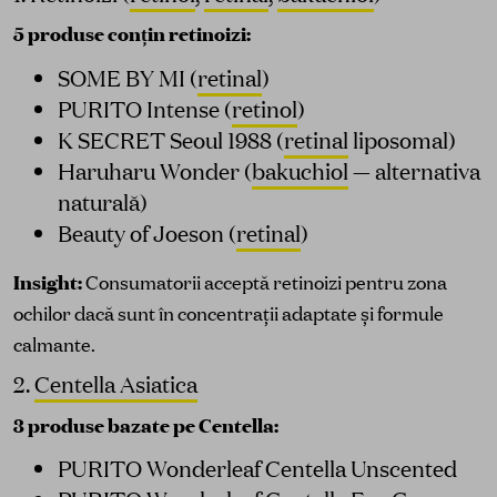
5 produse conțin retinoizi:
SOME BY MI (
retinal
)
PURITO Intense (
retinol
)
K SECRET Seoul 1988 (
retinal
liposomal)
Haruharu Wonder (
bakuchiol
— alternativa
naturală)
Beauty of Joeson (
retinal
)
Insight:
Consumatorii acceptă retinoizi pentru zona
ochilor dacă sunt în concentrații adaptate și formule
calmante.
2.
Centella Asiatica
3 produse bazate pe Centella:
PURITO Wonderleaf Centella Unscented