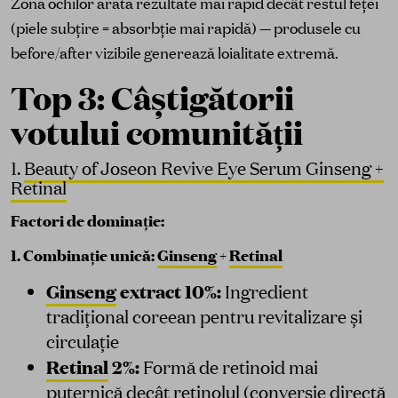
Zona ochilor arată rezultate mai rapid decât restul feței
(piele subțire = absorbție mai rapidă) — produsele cu
before/after vizibile generează loialitate extremă.
Top 3: Câștigătorii
votului comunității
1.
Beauty of Joseon Revive Eye Serum Ginseng +
Retinal
Factori de dominație:
1. Combinație unică:
Ginseng
+
Retinal
Ginseng
extract 10%:
Ingredient
tradițional coreean pentru revitalizare și
circulație
Retinal
2%:
Formă de retinoid mai
puternică decât retinolul (conversie directă