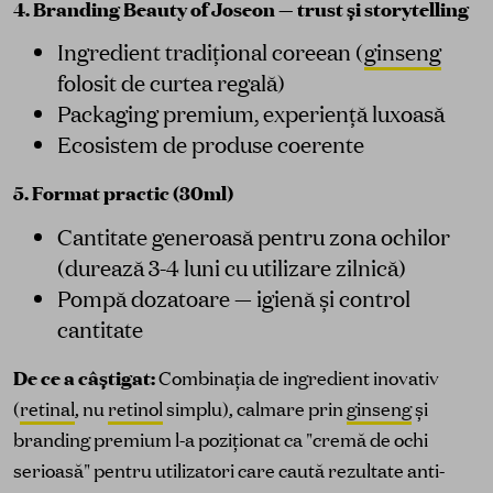
4. Branding Beauty of Joseon — trust și storytelling
Ingredient tradițional coreean (
ginseng
folosit de curtea regală)
Packaging premium, experiență luxoasă
Ecosistem de produse coerente
5. Format practic (30ml)
Cantitate generoasă pentru zona ochilor
(durează 3-4 luni cu utilizare zilnică)
Pompă dozatoare — igienă și control
cantitate
De ce a câștigat:
Combinația de ingredient inovativ
(
retinal
, nu
retinol
simplu), calmare prin
ginseng
și
branding premium l-a poziționat ca "cremă de ochi
serioasă" pentru utilizatori care caută rezultate anti-