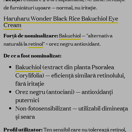
de furnicături ușoare — normal, nu iritație.
Haruharu Wonder Black Rice Bakuchiol Eye
Cream
Forță de nominalizare:
Bakuchiol
— "alternativa
naturală la
retinol
" + orez negru antioxidant.
De ce a fost nominalizat:
Bakuchiol
(extract din planta Psoralea
Corylifolia) — eficiență similară retinolului,
fără iritație
Orez negru (antociani) — antioxidanți
puternici
Non-fotosensibilizant — utilizabil dimineața
și seara
Profil utilizator:
Ten sensibil care nu tolerează
retinol
,