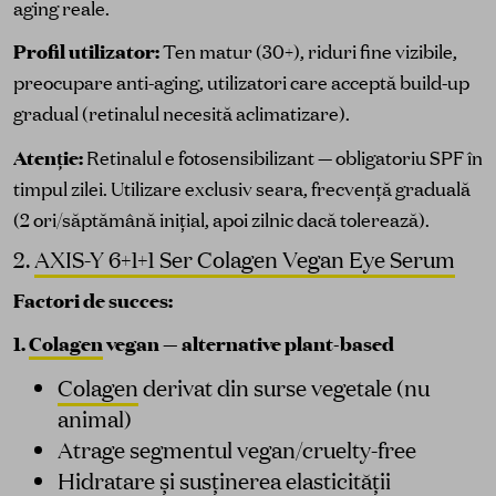
aging reale.
Profil utilizator:
Ten matur (30+), riduri fine vizibile,
preocupare anti-aging, utilizatori care acceptă build-up
gradual (retinalul necesită aclimatizare).
Atenție:
Retinalul e fotosensibilizant — obligatoriu SPF în
timpul zilei. Utilizare exclusiv seara, frecvență graduală
(2 ori/săptămână inițial, apoi zilnic dacă tolerează).
2.
AXIS-Y 6+1+1 Ser Colagen Vegan Eye Serum
Factori de succes:
1.
Colagen
vegan — alternative plant-based
Colagen
derivat din surse vegetale (nu
animal)
Atrage segmentul vegan/cruelty-free
Hidratare și susținerea elasticității