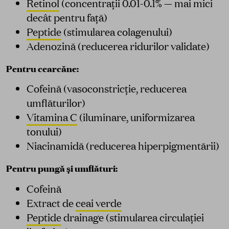
Retinol
(concentrații 0.01-0.1% — mai mici
decât pentru față)
Peptide
(stimularea colagenului)
Adenozină (reducerea ridurilor validate)
Pentru cearcăne:
Cofeină (vasoconstricție, reducerea
umflăturilor)
Vitamina C
(iluminare, uniformizarea
tonului)
Niacinamidă (reducerea hiperpigmentării)
Pentru pungă și umflături:
Cofeină
Extract de
ceai verde
Peptide
drainage (stimularea circulației