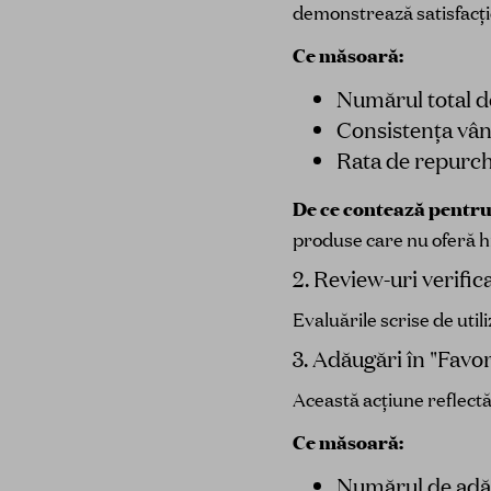
demonstrează satisfacți
Ce măsoară:
Numărul total d
Consistența vân
Rata de repurch
De ce contează pentru
produse care nu oferă 
2. Review-uri verific
Evaluările scrise de utili
3. Adăugări în "Favor
Această acțiune reflectă
Ce măsoară:
Numărul de adău