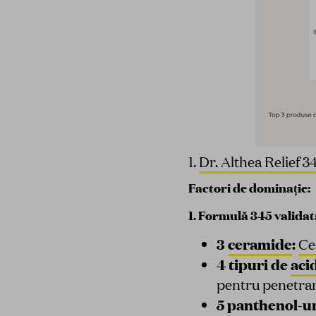
1.
Dr. Althea Relief
Factori de dominație:
1. Formulă 345 validată
3
ceramide
:
Ce
4 tipuri de
aci
pentru penetrare
5 panthenol-ur