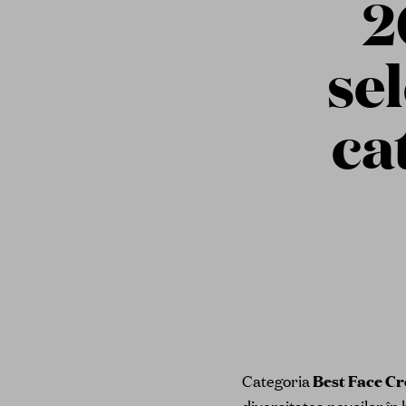
2
sel
ca
Categoria
Best Face C