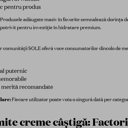
ic pentru produs
Produsele adăugate masiv în favorite semnalează dorința 
otrivit pentru investiție în hidratare premium.
r comunității SOLE oferă voce consumatorilor dincolo de metr
al puternic
memorabile
e merită recomandate
lare:
Fiecare utilizator poate vota o singură dată per catego
ite creme câștigă: Factori