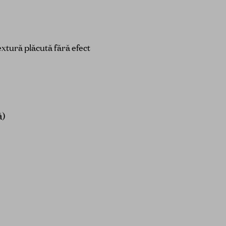
extură plăcută fără efect
ă)