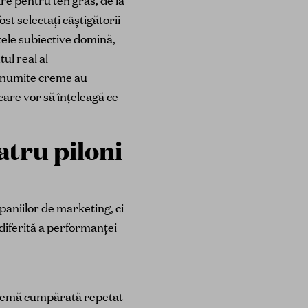
re pentru ten gras, de la
st selectați câștigătorii
țele subiective domină,
l real al
e anumite creme au
care vor să înțeleagă ce
tru piloni
aniilor de marketing, ci
 diferită a performanței
 cremă cumpărată repetat