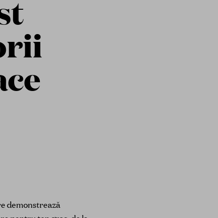
st
orii
ace
re demonstrează