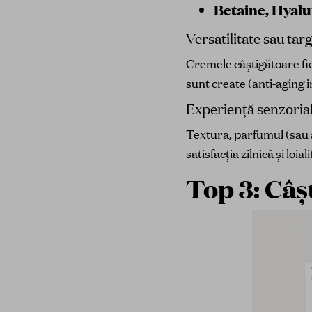
Betaine, Hyalu
Versatilitate sau tar
Cremele câștigătoare fie
sunt create (anti-aging i
Experiență senzoria
Textura, parfumul (sau a
satisfacția zilnică și loi
Top 3: Câș