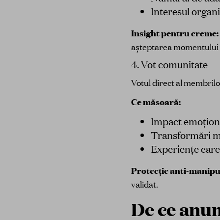
Interesul organ
Insight pentru creme:
așteptarea momentului p
4. Vot comunitate
Votul direct al membrilo
Ce măsoară:
Impact emoțion
Transformări 
Experiențe car
Protecție anti-manipu
validat.
De ce anum