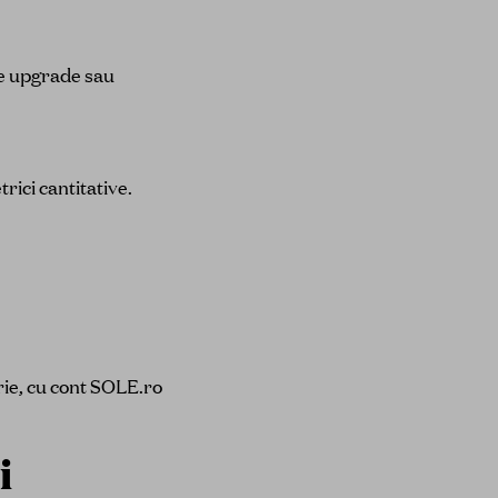
de upgrade sau
ici cantitative.
rie, cu cont SOLE.ro
i