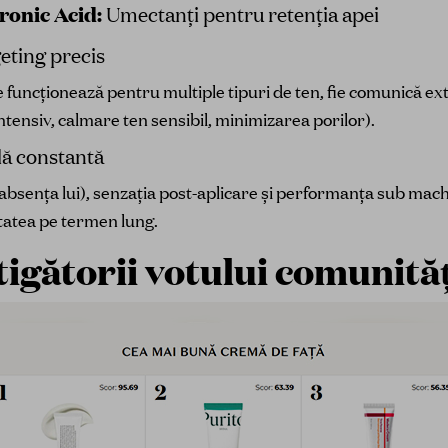
ronic Acid:
Umectanți pentru retenția apei
geting precis
 funcționează pentru multiple tipuri de ten, fie comunică ex
ntensiv, calmare ten sensibil, minimizarea porilor).
lă constantă
bsența lui), senzația post-aplicare și performanța sub mach
alitatea pe termen lung.
tigătorii votului comunităț