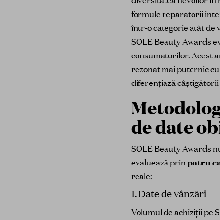
diversitatea nevoilor în
formule reparatorii inten
într-o categorie atât de
SOLE Beauty Awards eva
consumatorilor. Acest art
rezonat mai puternic cu 
diferențiază câștigătorii
Metodolog
de date ob
SOLE Beauty Awards nu p
evaluează prin
patru ca
reale:
1. Date de vânzări
Volumul de achiziții pe