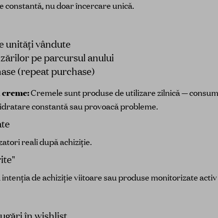
e constantă, nu doar încercare unică.
e unități vândute
zărilor pe parcursul anului
ase (repeat purchase)
 creme:
Cremele sunt produse de utilizare zilnică — consuma
hidratare constantă sau provoacă probleme.
ate
zatori reali după achiziție.
ite"
 intenția de achiziție viitoare sau produse monitorizate acti
gări în wishlist