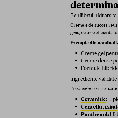
determina
Echilibrul hidratare
Cremele de succes reușes
gras, ocluzie eficientă 
Exemple din nominaliz
Creme gel pentru
Creme dense pent
Formule hibride
Ingrediente validate
Produsele nominalizate c
Ceramide
:
Lipi
Centella Asiat
Panthenol:
Hid