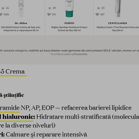
 345 Crema
 științific
ramide
NP, AP, EOP — refacerea barierei lipidice
d hialuronic
:
Hidratare multi-stratificată (molecula
 la diverse niveluri)
i:
Calmare și reparare intensivă