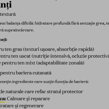
nți
-textură
c balanța dificilă: hidratare profundă fără senzație grea, t
fără supraîncărcare.
ați:
 ten gras (texturi ușoare, absorbție rapidă)
ru ten uscat (nutriție intensivă, ocluzie protectiv
 pentru ten mixt (adaptabilitate zonală)
 pentru bariera cutanată
onțin ingrediente care susțin funcția de barieră:
de naturale care refac stratul protector
ica
:
Calmare și reparare
ratare și regenerare