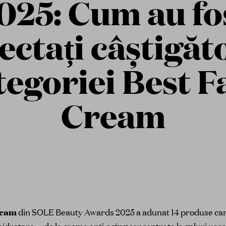
025: Cum au fo
ectați câștigăt
tegoriei Best F
Cream
ream
din SOLE Beauty Awards 2025 a adunat 14 produse ca