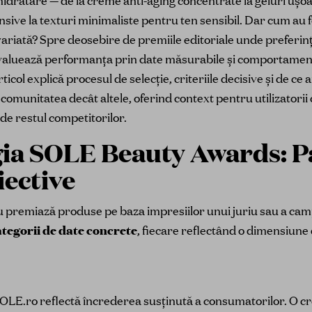
 hidratare — de la creme anti-aging concentrate la geluri ușoa
sive la texturi minimaliste pentru ten sensibil. Dar cum au fo
 variată? Spre deosebire de premiile editoriale unde preferin
luează performanța prin date măsurabile și comportamentu
icol explică procesul de selecție, criteriile decisive și de c
comunitatea decât altele, oferind context pentru utilizatorii 
 de restul competitorilor.
ia SOLE Beauty Awards: Pa
iective
remiază produse pe baza impresiilor unui juriu sau a camp
tegorii de date concrete
, fiecare reflectând o dimensiune
 SOLE.ro reflectă încrederea susținută a consumatorilor. O