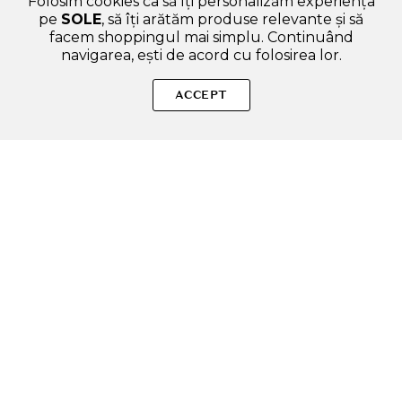
Folosim cookies ca să îți personalizăm experiența
pe
SOLE
, să îți arătăm produse relevante și să
facem shoppingul mai simplu. Continuând
navigarea, ești de acord cu folosirea lor.
SOLE – beauty fără zgomot.
ACCEPT
Produse autentice, conforme UE, alese responsabil.
Categorii Produse
Contul meu & SOLE CLUB
Ajutor & Siguranță
Sole.ro & Comunitate