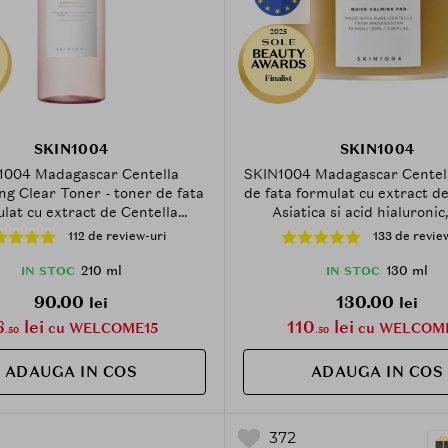
2025
Finalist
SKIN1004
SKIN1004
1004 Madagascar Centella
SKIN1004 Madagascar Centell
ng Clear Toner - toner de fata
de fata formulat cu extract d
lat cu extract de Centella
Asiatica si acid hialuronic
 si sare roz de Himalaya, care
contribuie la calmarea insta
112 de review-uri
133 de revie
uie la minimizarea aspectului
pielii si la ingrijirea zonelor
si la hidratarea pielii - 210 ml
de sensibile ale fetei - 7
210 ml
130 ml
IN STOC
IN STOC
90.00
130.00
lei
lei
6
lei
110
lei
cu WELCOME15
cu WELCOM
.50
.50
ADAUGA IN COS
ADAUGA IN COS
372