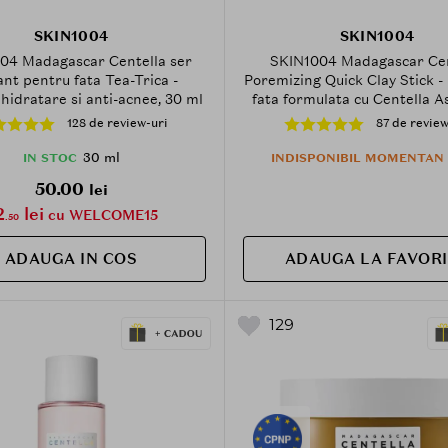
SKIN1004
SKIN1004
04 Madagascar Centella ser
SKIN1004 Madagascar Cen
nt pentru fata Tea-Trica -
Poremizing Quick Clay Stick -
hidratare si anti-acnee, 30 ml
fata formulata cu Centella As
argila, care contribuie la ind
128 de review-uri
87 de review
murdariei si sebumului din po
mentinerea pielii hidratate 
30 ml
IN STOC
INDISPONIBIL MOMENTAN
50.00
lei
2
lei
cu WELCOME15
.50
ADAUGA IN COS
ADAUGA LA FAVOR
129