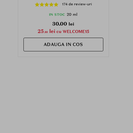
extract de cica din Madagascar, care
174 de review-uri
contribuie la curatarea in profunzime a
pielii si la mentinerea confortului
20 ml
IN STOC
cutanat - 20 ml
30.00
lei
25
lei
cu WELCOME15
.50
ADAUGA IN COS