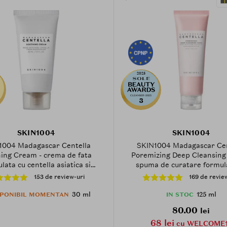
2025
CLEANSER-2025
3
SKIN1004
SKIN1004
1004 Madagascar Centella
SKIN1004 Madagascar Cen
ing Cream - crema de fata
Poremizing Deep Cleansing
lata cu centella asiatica si
spuma de curatare formul
 care contribuie la hidratarea
Centella Asiatica din Madag
153 de review-uri
169 de revie
i si la metinerea confortului
extract de scoarta de salcie S
cutanat - 30 ml
care contribuie la curatarea p
30 ml
125 ml
SPONIBIL MOMENTAN
IN STOC
profunzime si la metinerea co
80.00
lei
sebumului - 125 ml
68 lei
cu WELCOME1