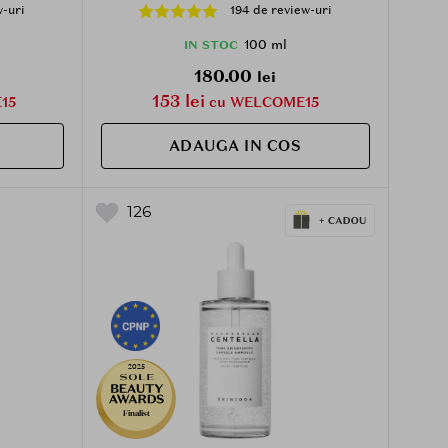
erea
Hialuronic si Extract de Centella
w-uri
194 de review-uri
tensa - 30
Asiatica, care contribuie la blocarea
razelor UV si la metinerea hidratarii
100 ml
IN STOC
pielii, Daily
180.00
lei
153 lei
15
cu WELCOME15
ADAUGA IN COS
126
2025
Finalist