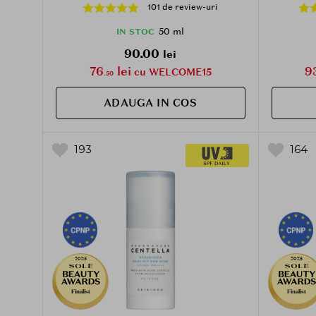
tranexamic, care contribuie la
care cont
101 de review-uri
iluminarea si uniformizarea tenului - 50
metiner
ml
50 ml
IN STOC
90.00
lei
76
lei
9
cu WELCOME15
.50
ADAUGA IN COS
193
164
2025
2025
Finalist
Finalist