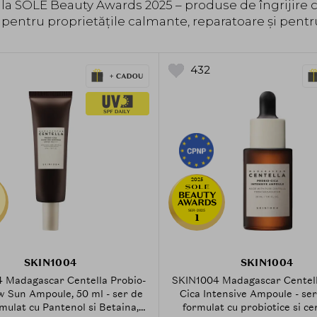
 la SOLE Beauty Awards 2025 – produse de îngrijire
ntru proprietățile calmante, reparatoare și pentru 
432
2025
SER-2025
1
SKIN1004
SKIN1004
 Madagascar Centella Probio-
SKIN1004 Madagascar Centell
w Sun Ampoule, 50 ml - ser de
Cica Intensive Ampoule - ser
rmulat cu Pantenol si Betaina,
formulat cu probiotice si c