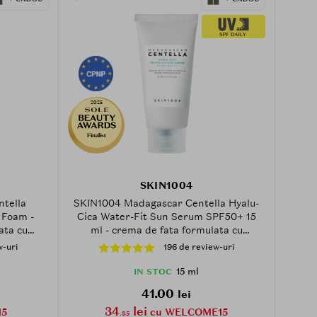
2025
Finalist
SKIN1004
tella
SKIN1004 Madagascar Centella Hyalu-
 Foam -
Cica Water-Fit Sun Serum SPF50+ 15
ata cu
ml - crema de fata formulata cu
ascar si
Extract de Centella Asiatica si Acid
w-uri
196 de review-uri
alix Alba,
Hialuronic, care contribuie la calmarea
ielii in
si hidratarea pielii, Daily
15 ml
IN STOC
ntrolului
41.00
lei
34
lei
5
cu WELCOME15
.85