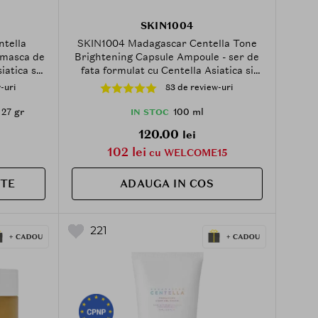
SKIN1004
tella
SKIN1004 Madagascar Centella Tone
 masca de
Brightening Capsule Ampoule - ser de
iatica si
fata formulat cu Centella Asiatica si
epartarea
niacinamida, care contribuie la
-uri
83 de review-uri
ri si la
iluminarea si uniformizarea tenului -
- 27 gr
100 ml
27 gr
100 ml
IN STOC
120.00
lei
102 lei
cu WELCOME15
ITE
ADAUGA IN COS
221