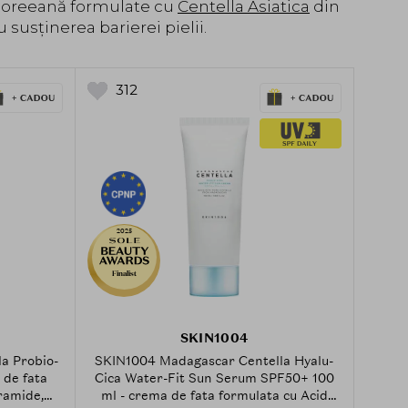
 coreeană formulate cu
Centella Asiatica
din
susținerea barierei pielii.
312
2025
Finalist
SKIN1004
a Probio-
SKIN1004 Madagascar Centella Hyalu-
 de fata
Cica Water-Fit Sun Serum SPF50+ 100
eramide,
ml - crema de fata formulata cu Acid