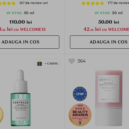
ribuie la hidratarea pielii si la
care contribuie la reduc
157 de review-uri
177 de revie
ea confortului cutanat, Daily
inflamatiei si la hidratarea in
ml
50 ml
30 ml
IN STOC
IN STOC
110.00
50.00
lei
lei
3
lei
42
lei
cu WELCOME15
cu WELCOME
.50
.50
ADAUGA IN COS
ADAUGA IN COS
364
2025
MASCA-FATA-PADS-
2025
2