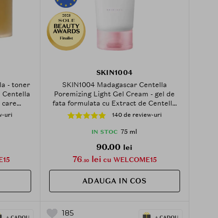
2025
Finalist
SKIN1004
a - toner
SKIN1004 Madagascar Centella
e Centella
Poremizing Light Gel Cream - gel de
, care
fata formulata cu Extract de Centella
ntanee a
Asiatica din Madagascar si
w-uri
140 de review-uri
 deosebit
Niacinamida, care contribuie la
0 buc
hidratarea pielii si la minimizarea
75 ml
IN STOC
aspectului porilor - 75 ml
90.00
lei
76
lei
E15
cu WELCOME15
.50
ADAUGA IN COS
185