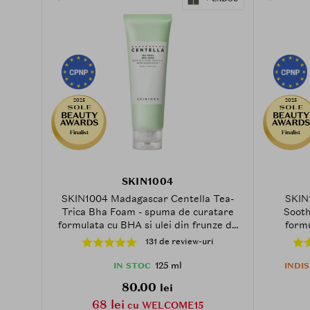
2025
2025
Finalist
Finalist
SKIN1004
SKIN1004 Madagascar Centella Tea-
SKIN
Trica Bha Foam - spuma de curatare
Sooth
formulata cu BHA si ulei din frunze de
formu
arbore de ceai, care contribuie la
ceramide,
131 de review-uri
ingrijirea pielii cu tendinta acneica, a
pieli
acneei, punctelor negre, cosurilor,
125 ml
IN STOC
INDI
inflamatiilor si tenului gras si la
80.00
lei
metinerea echilibrului pielii - 125 ml
68 lei
cu WELCOME15