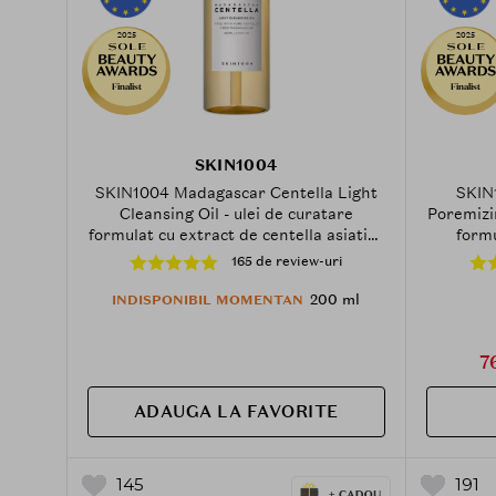
2025
2025
Finalist
Finalist
SKIN1004
SKIN1004 Madagascar Centella Light
SKIN
Cleansing Oil - ulei de curatare
Poremizi
formulat cu extract de centella asiatica
formu
si ulei de jojoba, care contribuie la
Asiatica
165 de review-uri
indepartarea machiajului si
contrib
impuritatilor si la metinerea
porilor 
200 ml
INDISPONIBIL MOMENTAN
confortului pielii sensibile - 200 ml
7
ADAUGA LA FAVORITE
145
191