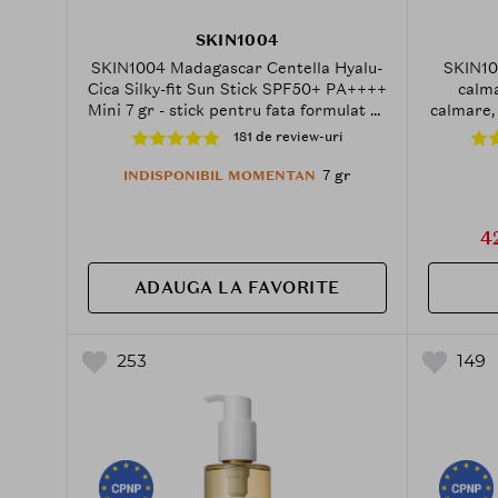
SKIN1004
SKIN1004 Madagascar Centella Hyalu-
SKIN10
Cica Silky-fit Sun Stick SPF50+ PA++++
calma
Mini 7 gr - stick pentru fata formulat cu
calmare, 
Centella Asiatica si Acid Hialuronic,
181 de review-uri
care contribuie la protectia UVA si
UVB si la mentinerea hidratarii pielii,
7 gr
INDISPONIBIL MOMENTAN
Daily
4
ADAUGA LA FAVORITE
253
149