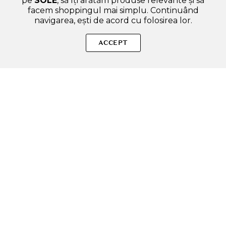
pe
SOLE
, să îți arătăm produse relevante și să
facem shoppingul mai simplu. Continuând
navigarea, ești de acord cu folosirea lor.
SOLE – beauty fără zgomot.
ACCEPT
Produse autentice, conforme UE, alese responsabil.
Categorii Produse
Contul meu & SOLE CLUB
Ajutor & Siguranță
Sole.ro & Comunitate