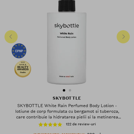
2025
Finalist
SKYBOTTLE
SKYBOTTLE White Rain Perfumed Body Lotion -
lotiune de corp formulata cu bergamot si tuberoza,
care contribuie la hidratarea pielii si la metinerea
barierei naturale de hidratare - 300 ml
122 de review-uri