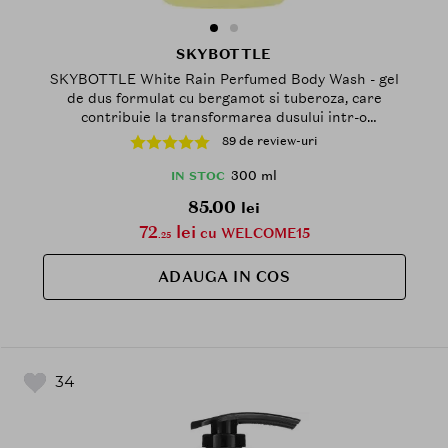
SKYBOTTLE
SKYBOTTLE White Rain Perfumed Body Wash - gel
de dus formulat cu bergamot si tuberoza, care
contribuie la transformarea dusului intr-o
experienta senzoriala si la mentinerea pielii
89 de review-uri
catifelate - 300 ml
300 ml
IN STOC
85.00
lei
72
lei
cu WELCOME15
.25
ADAUGA IN COS
34