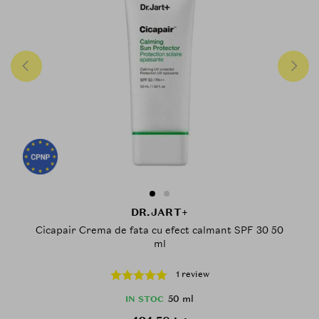
DR.JART+
Cicapair Crema de fata cu efect calmant SPF 30 50
ml
1 review
50 ml
IN STOC