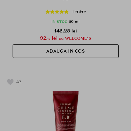
1 review
50 ml
IN STOC
142.25
lei
92
lei
cu WELCOME15
.43
ADAUGA IN COS
43