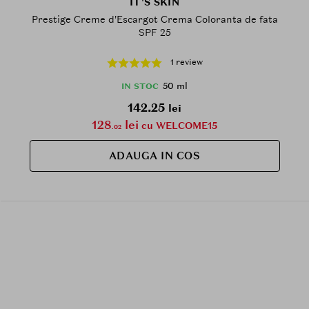
IT'S SKIN
Prestige Creme d'Escargot Crema Coloranta de fata
SPF 25
1 review
50 ml
IN STOC
142.25
lei
128
lei
cu WELCOME15
.02
ADAUGA IN COS