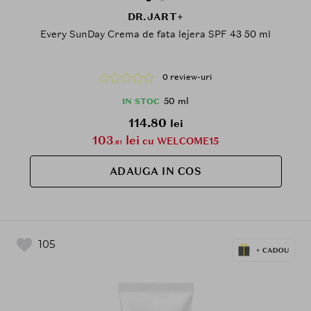
DR.JART+
Every SunDay Crema de fata lejera SPF 43 50 ml
0 review-uri
50 ml
IN STOC
114.80
lei
103
lei
cu WELCOME15
.61
ADAUGA IN COS
105