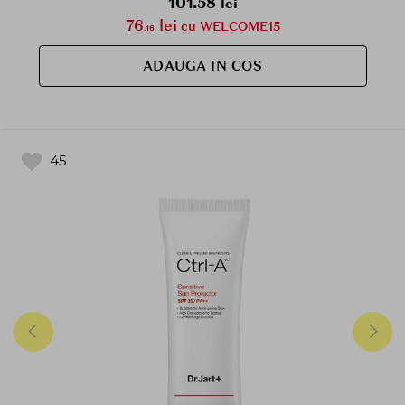
101.58
lei
76
lei
cu WELCOME15
.16
ADAUGA IN COS
45