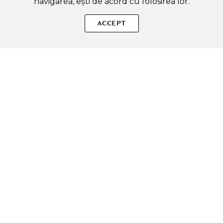
navigarea, ești de acord cu folosirea lor.
SOLE – beauty fără zgomot.
ACCEPT
Produse autentice, conforme UE, alese responsabil.
Categorii Produse
Contul meu & SOLE CLUB
Ajutor & Siguranță
Sole.ro & Comunitate