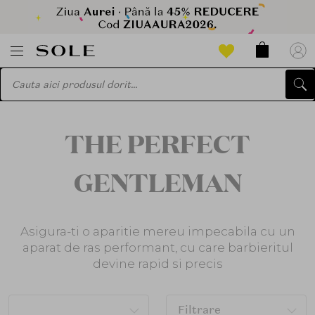
THE PERFECT
GENTLEMAN
Asigura-ti o aparitie mereu impecabila cu un
aparat de ras performant, cu care barbieritul
devine rapid si precis
Filtrare