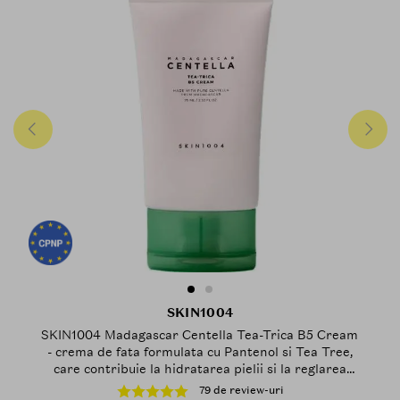
SKIN1004
SKIN1004 Madagascar Centella Tea-Trica B5 Cream
- crema de fata formulata cu Pantenol si Tea Tree,
care contribuie la hidratarea pielii si la reglarea
sebumului si la metinerea barierei pielii - 75 ml
79 de review-uri