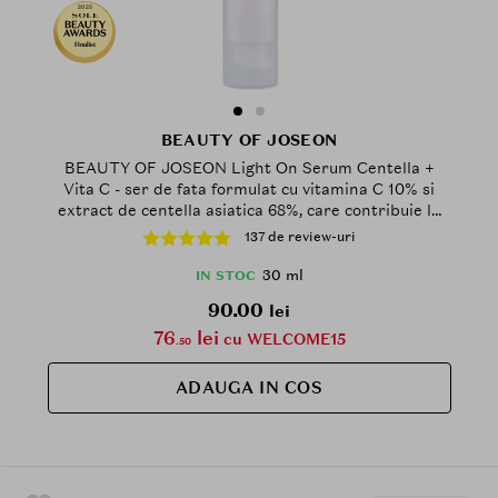
2025
Finalist
BEAUTY OF JOSEON
BEAUTY OF JOSEON Light On Serum Centella +
Vita C - ser de fata formulat cu vitamina C 10% si
extract de centella asiatica 68%, care contribuie la
iluminarea pielii si la mentinerea confortului cutanat
137 de review-uri
- 30 ml
30 ml
IN STOC
90.00
lei
76
lei
cu WELCOME15
.50
ADAUGA IN COS