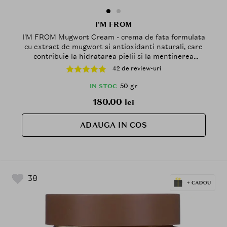
I'M FROM
I'M FROM Mugwort Cream - crema de fata formulata
cu extract de mugwort si antioxidanti naturali, care
contribuie la hidratarea pielii si la mentinerea
tenului revigorat - 50 gr
42 de review-uri
50 gr
IN STOC
180.00
lei
ADAUGA IN COS
38