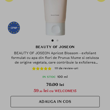
BEAUTY OF JOSEON
BEAUTY OF JOSEON Apricot Blossom - exfoliant
formulat cu apa din flori de Prunus Mume si celuloza
de origine vegetala, care contribuie la exfolierea
usoara a celulelor moarte si la ameliorarea
111 de review-uri
problemelor pielii cauzate de textura aspra si de
excesul de sebum - 100 ml
100 ml
IN STOC
70.00
lei
59
lei
cu WELCOME15
.50
ADAUGA IN COS