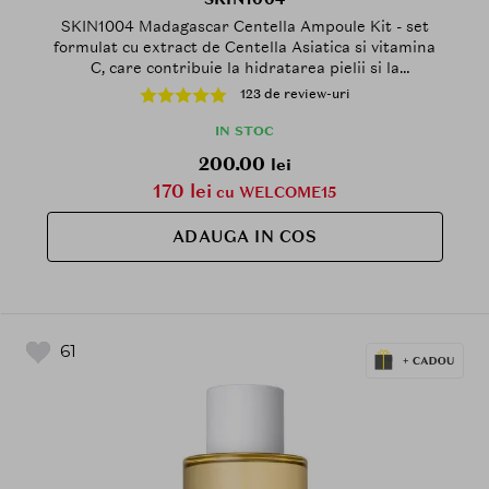
SKIN1004 Madagascar Centella Ampoule Kit - set
formulat cu extract de Centella Asiatica si vitamina
C, care contribuie la hidratarea pielii si la
mentinerea confortului cutanat
123 de review-uri
IN STOC
200.00
lei
170 lei
cu WELCOME15
ADAUGA IN COS
61