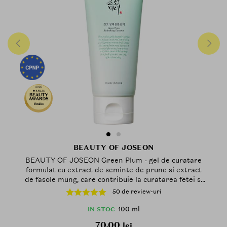
2025
Finalist
BEAUTY OF JOSEON
BEAUTY OF JOSEON Green Plum - gel de curatare
formulat cu extract de seminte de prune si extract
de fasole mung, care contribuie la curatarea fetei si
la mentinerea barierei naturale a pielii - 100 ml
50 de review-uri
100 ml
IN STOC
70.00
lei