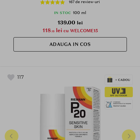
sensibile la soare a copiilor, Outdoor
167 de review-uri
100 ml
IN STOC
139.00
lei
118
lei
cu WELCOME15
.15
ADAUGA IN COS
117