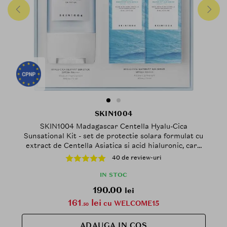
SKIN1004
SKIN1004 Madagascar Centella Hyalu-Cica
Sunsational Kit - set de protectie solara formulat cu
extract de Centella Asiatica si acid hialuronic, care
contribuie la protectia UVA si UVB si la metinerea
40 de review-uri
hidratarii pielii
IN STOC
190.00
lei
161
lei
cu WELCOME15
.50
ADAUGA IN COS