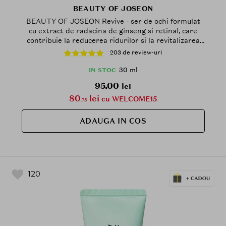
BEAUTY OF JOSEON
BEAUTY OF JOSEON Revive - ser de ochi formulat
cu extract de radacina de ginseng si retinal, care
contribuie la reducerea ridurilor si la revitalizarea
zonei delicate a ochilor - 30 ml
203 de review-uri
30 ml
IN STOC
95.00
lei
80
lei
cu WELCOME15
.75
ADAUGA IN COS
120