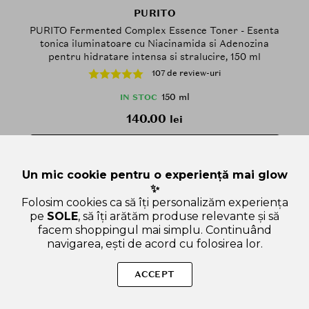
PURITO
PURITO Fermented Complex Essence Toner - Esenta
tonica iluminatoare cu Niacinamida si Adenozina
pentru hidratare intensa si stralucire, 150 ml
107 de review-uri
150 ml
IN STOC
140.00
lei
ADAUGA IN COS
Un mic cookie pentru o experiență mai glow
✨
Folosim cookies ca să îți personalizăm experiența
pe
SOLE
, să îți arătăm produse relevante și să
100
facem shoppingul mai simplu. Continuând
navigarea, ești de acord cu folosirea lor.
ACCEPT