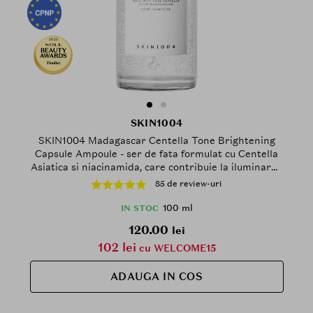
2025
Finalist
SKIN1004
SKIN1004 Madagascar Centella Tone Brightening
Capsule Ampoule - ser de fata formulat cu Centella
Asiatica si niacinamida, care contribuie la iluminarea
si uniformizarea tenului - 100 ml
85 de review-uri
100 ml
IN STOC
120.00
lei
102 lei
cu WELCOME15
ADAUGA IN COS