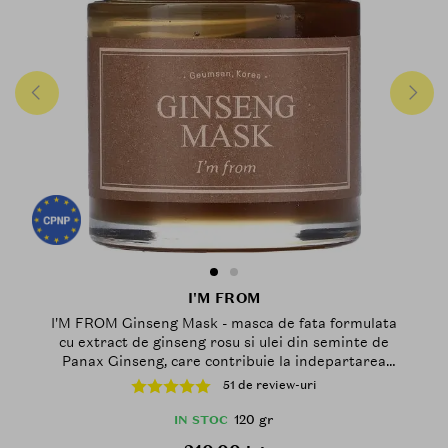
I'M FROM
I'M FROM Ginseng Mask - masca de fata formulata
cu extract de ginseng rosu si ulei din seminte de
Panax Ginseng, care contribuie la indepartarea
celulelor moarte ale pielii si a impuritatilor si la
51 de review-uri
metinerea echilibrului ideal intre ulei si apa - 120 gr
120 gr
IN STOC