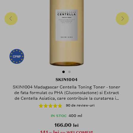
SKIN1004
SKIN1004 Madagascar Centella Toning Toner - toner
de fata formulat cu PHA (Gluconolactone) si Extract
de Centella Asiatica, care contribuie la curatarea in
profunzime si la mentinerea pielii ultrahidratate -
90 de review-uri
400 ml
400 ml
IN STOC
166.00
lei
141
lei
cu WELCOME15