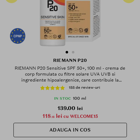
RIEMANN P20
RIEMANN P20 Sensitive SPF 50+, 100 ml - crema de
corp formulata cu filtre solare UVA UVB si
ingrediente hipoalergenice, care contribuie la
protectia ridicata a pielii sensibile si la mentinerea
188 de review-uri
confortului cutanat, Outdoor
100 ml
IN STOC
139.00
lei
118
lei
cu WELCOME15
.15
ADAUGA IN COS