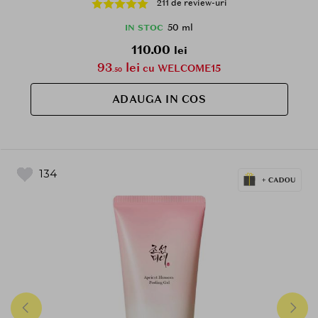
211 de review-uri
50 ml
IN STOC
110.00
lei
93
lei
cu WELCOME15
.50
ADAUGA IN COS
134