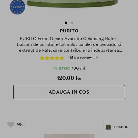
PURITO
PURITO From Green Avocado Cleansing Balm -
balsam de curatare formulat cu ulei de avocado si
extract de kale, care contribuie la indepartarea
protectiei solare, murdariei si impuritatilor - 100 ml
115 de review-uri
100 ml
IN STOC
120.00
lei
ADAUGA IN COS
95