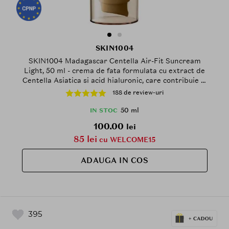
SKIN1004
SKIN1004 Madagascar Centella Air-Fit Suncream
Light, 50 ml - crema de fata formulata cu extract de
Centella Asiatica si acid hialuronic, care contribuie la
protectia impotriva ridurilor, Daily
188 de review-uri
50 ml
IN STOC
100.00
lei
85 lei
cu WELCOME15
ADAUGA IN COS
395