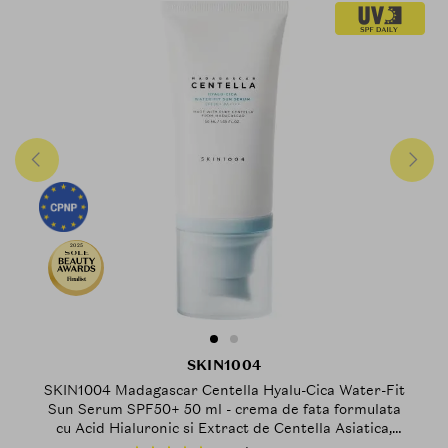
2025
Finalist
SKIN1004
SKIN1004 Madagascar Centella Hyalu-Cica Water-Fit
Sun Serum SPF50+ 50 ml - crema de fata formulata
cu Acid Hialuronic si Extract de Centella Asiatica,
care contribuie la blocarea razelor UV, Daily