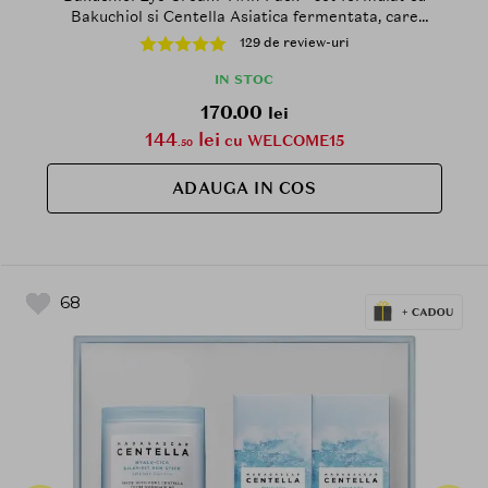
Bakuchiol si Centella Asiatica fermentata, care
contribuie la reducerea aspectului ridurilor si a
129 de review-uri
cearcanelor si la metinerea hidratarii pielii
IN STOC
170.00
lei
144
lei
cu WELCOME15
.50
ADAUGA IN COS
68