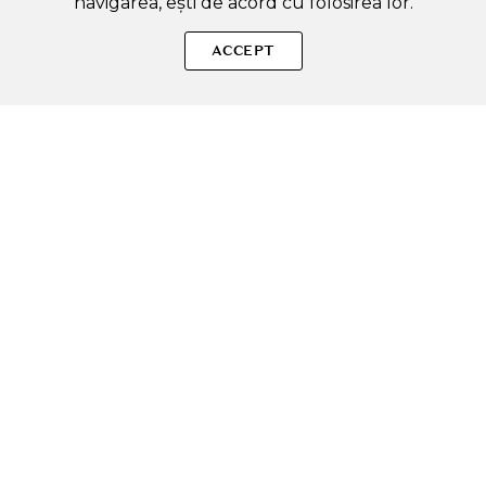
navigarea, ești de acord cu folosirea lor.
SOLE – beauty fără zgomot.
ACCEPT
Produse autentice, conforme UE, alese responsabil.
Categorii Produse
Contul meu & SOLE CLUB
Ajutor & Siguranță
Sole.ro & Comunitate