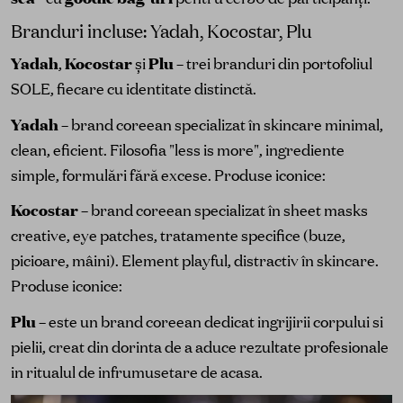
Branduri incluse: Yadah, Kocostar, Plu
Yadah
,
Kocostar
și
Plu
– trei branduri din portofoliul
SOLE, fiecare cu identitate distinctă.
Yadah
– brand coreean specializat în skincare minimal,
clean, eficient. Filosofia "less is more", ingrediente
simple, formulări fără excese. Produse iconice:
Kocostar
– brand coreean specializat în sheet masks
creative, eye patches, tratamente specifice (buze,
picioare, mâini). Element playful, distractiv în skincare.
Produse iconice:
Plu
– este un brand coreean dedicat ingrijirii corpului si
pielii, creat din dorinta de a aduce rezultate profesionale
in ritualul de infrumusetare de acasa.