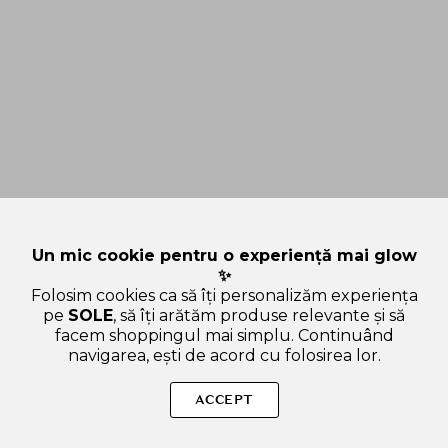
Un mic cookie pentru o experiență mai glow
✨
Folosim cookies ca să îți personalizăm experiența
pe
SOLE
, să îți arătăm produse relevante și să
facem shoppingul mai simplu. Continuând
navigarea, ești de acord cu folosirea lor.
Sperăm că articolul ți-a fost util și ți-a răspuns la toate
întrebările legate de Where Christmas meets the sea –
ACCEPT
comunitate de influenceri din Constanța în cadru festiv marin.
Dacă mai ai curiozități sau vrei să afli și alte lucruri