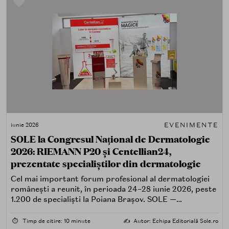
EVENIMENTE
iunie 2026
SOLE la Congresul Național de Dermatologie
2026: RIEMANN P20 și Centellian24,
prezentate specialiștilor din dermatologie
Cel mai important forum profesional al dermatologiei
românești a reunit, în perioada 24–28 iunie 2026, peste
1.200 de specialiști la Poiana Brașov. SOLE —
distribuitorul oficial al brandurilor RIEMANN P20 și
Centellian24 pe piața din România — a participat cu un
⏱️
Timp de citire: 10 minute
✍️
Autor: Echipa Editorială Sole.ro