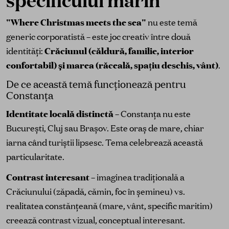
"Where Christmas meets the sea"
nu este temă
generic corporatistă – este joc creativ între două
identități:
Crăciunul (căldură, familie, interior
confortabil) și marea (răceală, spațiu deschis, vânt)
.
De ce această temă funcționează pentru
Constanța
Identitate locală distinctă
– Constanța nu este
București, Cluj sau Brașov. Este oraș de mare, chiar
iarna când turiștii lipsesc. Tema celebrează această
particularitate.
Contrast interesant
– imaginea tradițională a
Crăciunului (zăpadă, cămin, foc în șemineu) vs.
realitatea constănțeană (mare, vânt, specific maritim)
creează contrast vizual, conceptual interesant.