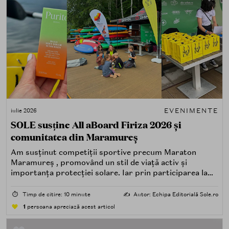
EVENIMENTE
iulie 2026
SOLE susține All aBoard Firiza 2026 și
comunitatea din Maramureș
Am susținut competiții sportive precum Maraton
Maramureș , promovând un stil de viață activ și
importanța protecției solare. Iar prin participarea la
All aBoard Firiza , ne reafirmăm convingerea că
frumusețea începe cu responsabilitatea față de lumea
⏱️
Timp de citire: 10 minute
✍️
Autor: Echipa Editorială Sole.ro
din jurul nostru.
1
persoana apreciază acest articol