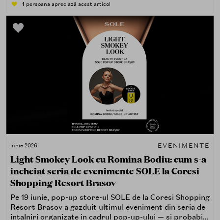
stand dedicat, oferind medicilor dermatologi,
1
persoana apreciază acest articol
rezidenților și farmaciștilor acces direct la informații
despre cele două branduri.
EVENIMENTE
iunie 2026
Light Smokey Look cu Romina Bodiu: cum s-a
incheiat seria de evenimente SOLE la Coresi
Shopping Resort Brasov
Pe 19 iunie, pop-up store-ul SOLE de la Coresi Shopping
Resort Brasov a gazduit ultimul eveniment din seria de
intalniri organizate in cadrul pop-up-ului — si probabil