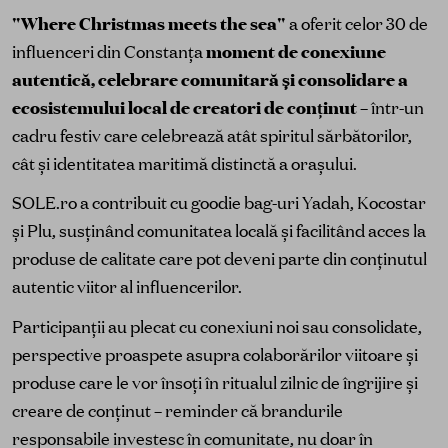
"Where Christmas meets the sea"
a oferit celor 30 de
influenceri din Constanța
moment de conexiune
autentică, celebrare comunitară și consolidare a
ecosistemului local de creatori de conținut
– într-un
cadru festiv care celebrează atât spiritul sărbătorilor,
cât și identitatea maritimă distinctă a orașului.
SOLE.ro a contribuit cu goodie bag-uri Yadah, Kocostar
și Plu, susținând comunitatea locală și facilitând acces la
produse de calitate care pot deveni parte din conținutul
autentic viitor al influencerilor.
Participanții au plecat cu conexiuni noi sau consolidate,
perspective proaspete asupra colaborărilor viitoare și
produse care le vor însoți în ritualul zilnic de îngrijire și
creare de conținut – reminder că brandurile
responsabile investesc în comunitate, nu doar în