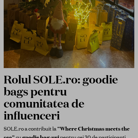
Rolul SOLE.ro: goodie
bags pentru
comunitatea de
influenceri
SOLE.ro a contribuit la
"Where Christmas meets the
sea"
cu
goodie bag-uri
pentru cei 30 de participanți.