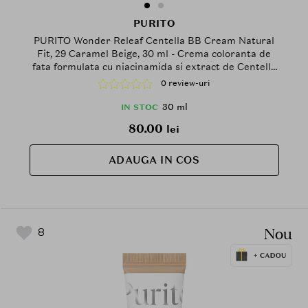
PURITO
PURITO Wonder Releaf Centella BB Cream Natural
Fit, 29 Caramel Beige, 30 ml - Crema coloranta de
fata formulata cu niacinamida si extract de Centella
Asiatica, care contribuie la estomparea vizuala a
0 review-uri
rosetii si a imperfectiunilor si la mentinerea unui
aspect uniform al tenului, SPF30 PA+++
30 ml
IN STOC
80.00
lei
ADAUGA IN COS
Nou
8