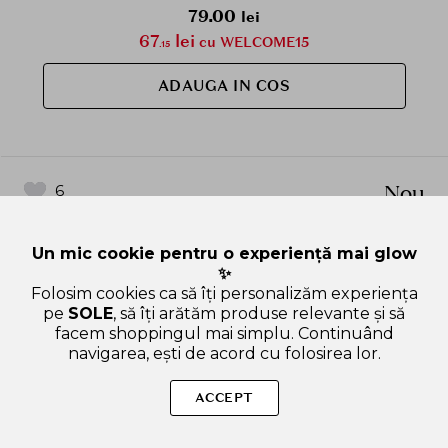
optim de hidratare dupa fiecare utilizare
79.00
lei
67
lei
cu WELCOME15
.15
ADAUGA IN COS
Nou
6
Un mic cookie pentru o experiență mai glow
✨
Folosim cookies ca să îți personalizăm experiența
pe
SOLE
, să îți arătăm produse relevante și să
facem shoppingul mai simplu. Continuând
navigarea, ești de acord cu folosirea lor.
ACCEPT