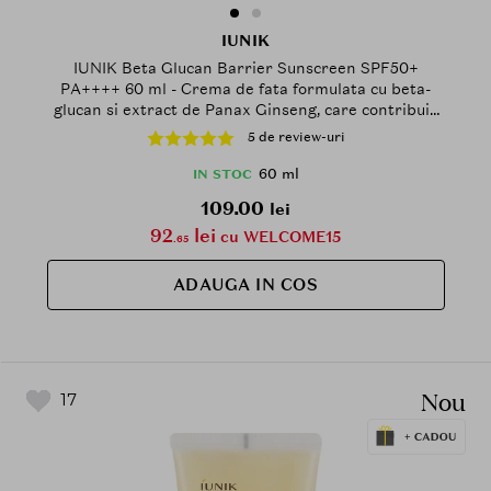
IUNIK
IUNIK Beta Glucan Barrier Sunscreen SPF50+
PA++++ 60 ml - Crema de fata formulata cu beta-
glucan si extract de Panax Ginseng, care contribuie
la protectia UV ridicata si la sustinerea barierei
5 de review-uri
cutanate
60 ml
IN STOC
109.00
lei
92
lei
cu WELCOME15
.65
ADAUGA IN COS
Nou
17