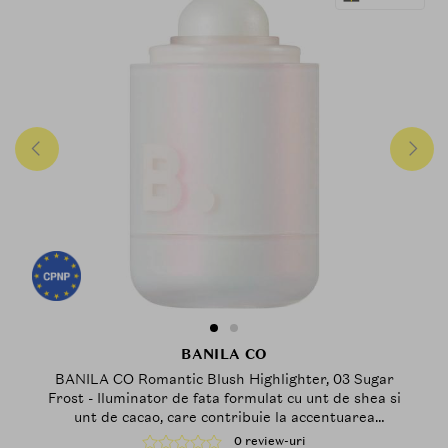
BANILA CO
BANILA CO Romantic Blush Highlighter, 03 Sugar
Frost - Iluminator de fata formulat cu unt de shea si
unt de cacao, care contribuie la accentuarea
pometilor si a punctelor inalte ale fetei printr-un
0 review-uri