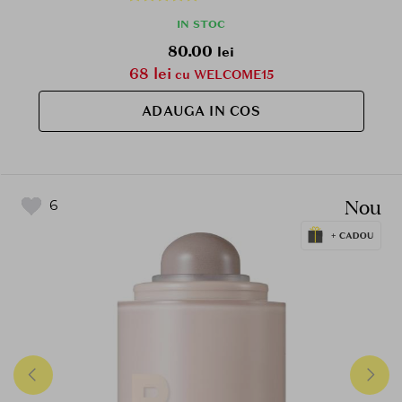
finisaj stralucitor, proaspat si neted
IN STOC
80.00
lei
68 lei
cu WELCOME15
ADAUGA IN COS
Nou
6