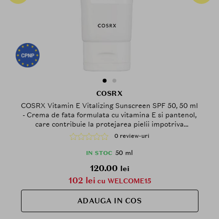
COSRX
COSRX Vitamin E Vitalizing Sunscreen SPF 50, 50 ml
- Crema de fata formulata cu vitamina E si pantenol,
care contribuie la protejarea pielii impotriva
radiatiilor UV si la metinerea aspectului hidratat,
0 review-uri
Daily
50 ml
IN STOC
120.00
lei
102 lei
cu WELCOME15
ADAUGA IN COS