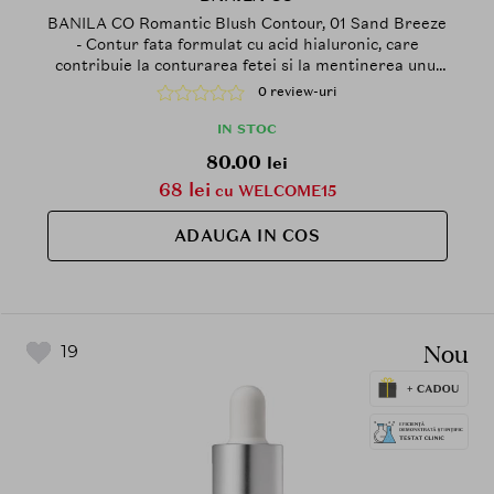
BANILA CO Romantic Blush Contour, 01 Sand Breeze
- Contur fata formulat cu acid hialuronic, care
contribuie la conturarea fetei si la mentinerea unui
aspect neted si confortabil al pielii
0 review-uri
IN STOC
80.00
lei
68 lei
cu WELCOME15
ADAUGA IN COS
Nou
19