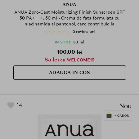
ANUA
ANUA Zero-Cast Moisturizing Finish Sunscreen SPF
50 PA++++, 50 ml - Crema de fata formulata cu
niacinamida si pantenol, care contribuie la
protejarea pielii impotriva radiatiilor UVA si UVB si
0 review-uri
la mentinerea confortului cutanat, Daily
50 ml
IN STOC
100.00
lei
85 lei
cu WELCOME15
ADAUGA IN COS
Nou
14