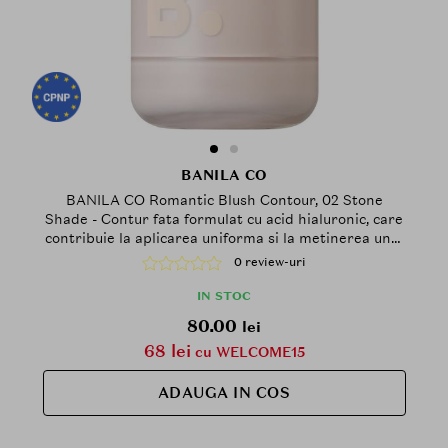
BANILA CO
BANILA CO Romantic Blush Contour, 02 Stone
Shade - Contur fata formulat cu acid hialuronic, care
contribuie la aplicarea uniforma si la metinerea unui
aspect confortabil al pielii
0 review-uri
IN STOC
80.00
lei
68 lei
cu WELCOME15
ADAUGA IN COS