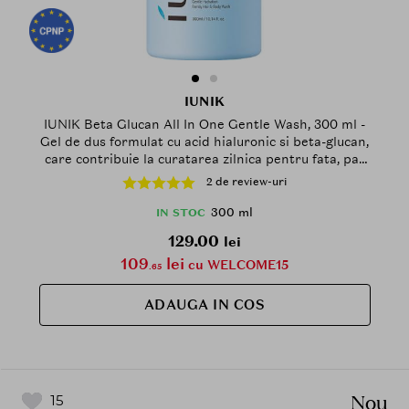
IUNIK
IUNIK Beta Glucan All In One Gentle Wash, 300 ml -
Gel de dus formulat cu acid hialuronic si beta-glucan,
care contribuie la curatarea zilnica pentru fata, par
si corp si la metinerea echilibrului natural al pielii
2 de review-uri
300 ml
IN STOC
129.00
lei
109
lei
cu WELCOME15
.65
ADAUGA IN COS
Nou
15