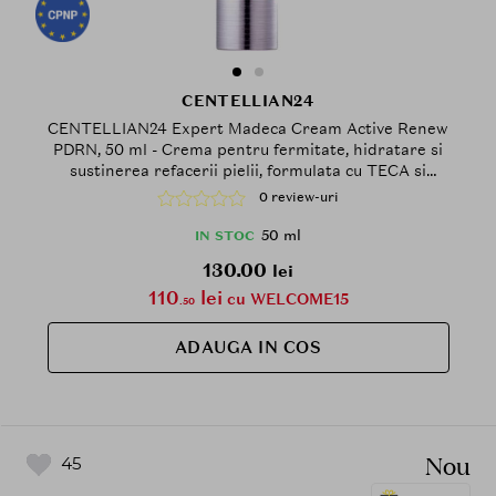
CENTELLIAN24
CENTELLIAN24 Expert Madeca Cream Active Renew
PDRN, 50 ml - Crema pentru fermitate, hidratare si
sustinerea refacerii pielii, formulata cu TECA si
PDRN, care contribuie la calmarea pielii si la
0 review-uri
mentinerea hidratarii
50 ml
IN STOC
130.00
lei
110
lei
cu WELCOME15
.50
ADAUGA IN COS
Nou
45