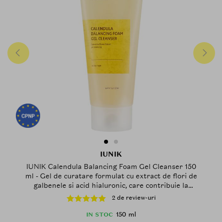
IUNIK
IUNIK Calendula Balancing Foam Gel Cleanser 150
ml - Gel de curatare formulat cu extract de flori de
galbenele si acid hialuronic, care contribuie la
indepartarea impuritatilor, excesului de sebum,
2 de review-uri
urmelor de protectie solara si machiajului si la
metinerea echilibrului natural al pielii si a nivelului
150 ml
IN STOC