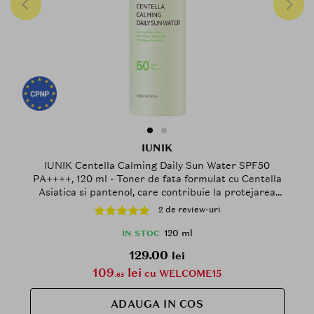
IUNIK
IUNIK Centella Calming Daily Sun Water SPF50
PA++++, 120 ml - Toner de fata formulat cu Centella
Asiatica si pantenol, care contribuie la protejarea
pielii impotriva razelor UVA si UVB si la metinerea
2 de review-uri
nivelului optim de hidratare
120 ml
IN STOC
129.00
lei
109
lei
cu WELCOME15
.65
ADAUGA IN COS