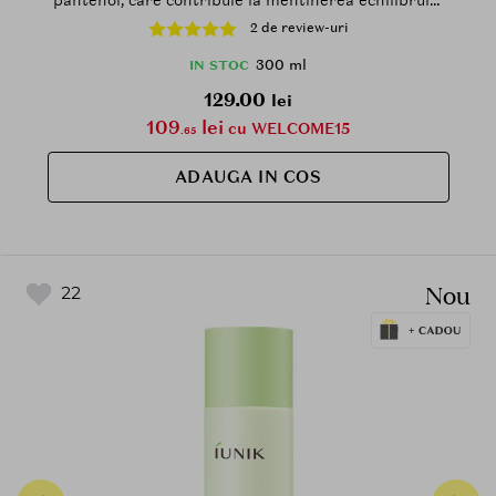
pantenol, care contribuie la mentinerea echilibrului
hidrolipidic al pielii si la mentinerea confortului pielii
2 de review-uri
300 ml
IN STOC
129.00
lei
109
lei
cu WELCOME15
.65
ADAUGA IN COS
Nou
22