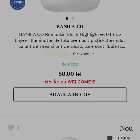
BANILA CO
BANILA CO Romantic Blush Highlighter, 04 Fizz
Layer - Iluminator de fata cremos tip stick, formulat
cu unt de shea si unt de cacao, care contribuie la
accentuarea pometilor si a punctelor inalte ale fetei
0 review-uri
printr-un finisaj luminos si neted
IN STOC
80.00
lei
68 lei
cu WELCOME15
ADAUGA IN COS
Nou
11