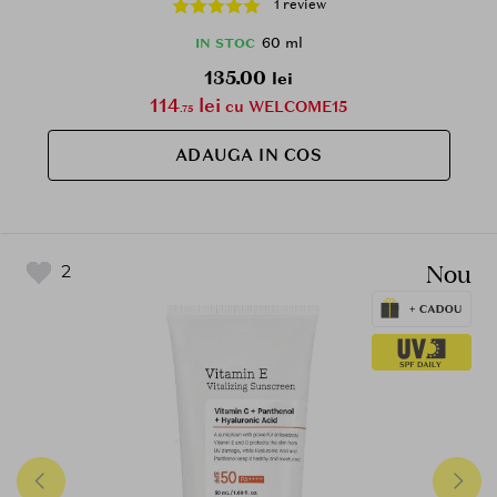
1 review
60 ml
IN STOC
135.00
lei
114
lei
cu WELCOME15
.75
ADAUGA IN COS
Nou
2