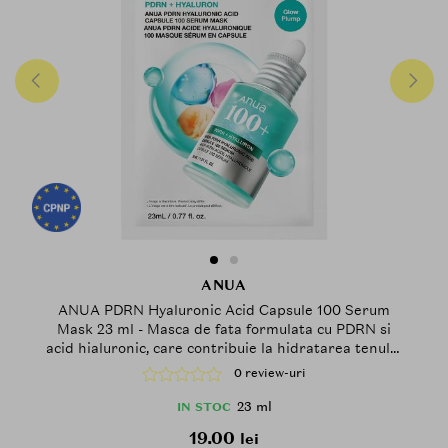
ANUA
ANUA PDRN Hyaluronic Acid Capsule 100 Serum
Mask 23 ml - Masca de fata formulata cu PDRN si
acid hialuronic, care contribuie la hidratarea tenului
si la metinerea confortului pielii
0 review-uri
23 ml
IN STOC
19.00
lei