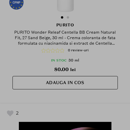
PURITO
PURITO Wonder Releaf Centella BB Cream Natural
Fit, 27 Sand Beige, 30 ml - Crema coloranta de fata
formulata cu niacinamida si extract de Centella
Asiatica, care contribuie la uniformizarea aspectului
0 review-uri
tenului si la mentinerea confortului la aplicare
30 ml
IN STOC
80.00
lei
ADAUGA IN COS
2