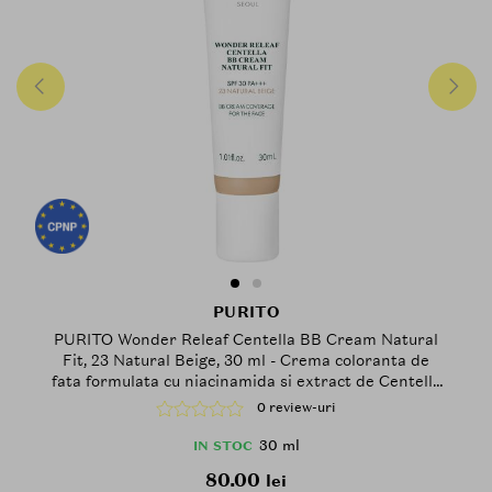
PURITO
PURITO Wonder Releaf Centella BB Cream Natural
Fit, 23 Natural Beige, 30 ml - Crema coloranta de
fata formulata cu niacinamida si extract de Centella
Asiatica, care contribuie la uniformizarea aspectului
0 review-uri
tenului si la mentinerea confortului pielii
30 ml
IN STOC
80.00
lei