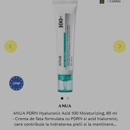
ANUA
ANUA PDRN Hyaluronic Acid 100 Moisturizing, 60 ml
- Crema de fata formulata cu PDRN si acid hialuronic,
care contribuie la hidratarea pielii si la mentinerea
confortului cutanat