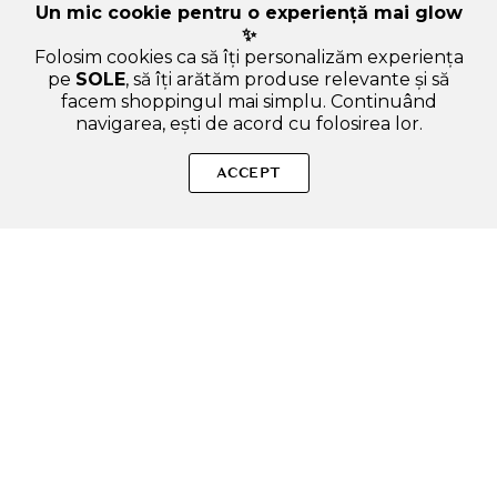
Un mic cookie pentru o experiență mai glow
✨
Folosim cookies ca să îți personalizăm experiența
pe
SOLE
, să îți arătăm produse relevante și să
facem shoppingul mai simplu. Continuând
navigarea, ești de acord cu folosirea lor.
SOLE – beauty fără zgomot.
ACCEPT
Produse autentice, conforme UE, alese responsabil.
Categorii Produse
Contul meu & SOLE CLUB
Ajutor & Siguranță
Sole.ro & Comunitate