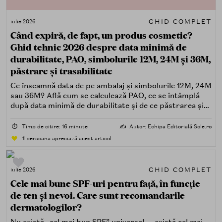
GHID COMPLET
iulie 2026
Când expiră, de fapt, un produs cosmetic?
Ghid tehnic 2026 despre data minimă de
durabilitate, PAO, simbolurile 12M, 24M și 36M,
păstrare și trasabilitate
Ce înseamnă data de pe ambalaj și simbolurile 12M, 24M
sau 36M? Află cum se calculează PAO, ce se întâmplă
după data minimă de durabilitate și de ce păstrarea și
trasabilitatea sunt esențiale.
⏱️
Timp de citire: 16 minute
✍️
Autor: Echipa Editorială Sole.ro
1
persoana apreciază acest articol
GHID COMPLET
iulie 2026
Cele mai bune SPF-uri pentru față, în funcție
de ten și nevoi. Care sunt recomandarile
dermatologilor?