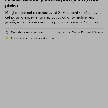
pielea
Mulți dintre cei cu acnee evită SPF-ul pentru că au avut
cel puțin o experiență neplăcută cu o formulă grea,
grasă, iritantă sau care le-a provocat coșuri. Soluția nu
este renunțarea la protecția solară, ci alegerea unei
formule potrivite pentru piele predispusă la acnee.
⏱️
Timp de citire: 14 minute
✍️
Autor: Echipa Editorială Sole.ro
1
persoana apreciază acest articol