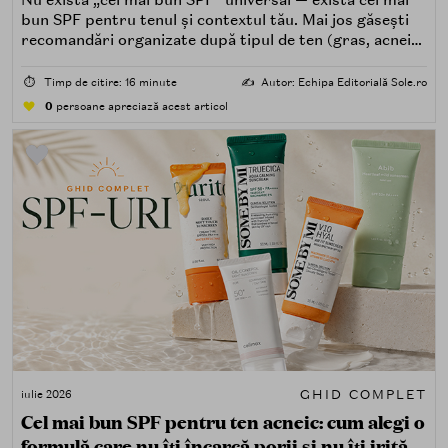
Nu există „cel mai bun SPF” universal — există cel mai
bun SPF pentru tenul și contextul tău. Mai jos găsești
recomandări organizate după tipul de ten (gras, acneic,
uscat, sensibil) și după nevoi specifice (fără white cast,
rezistență la apă, compatibilitate cu machiajul, filtre
⏱️
Timp de citire: 16 minute
✍️
Autor: Echipa Editorială Sole.ro
minerale, chimice sau hibride).
0
persoane apreciază acest articol
GHID COMPLET
iulie 2026
Cel mai bun SPF pentru ten acneic: cum alegi o
formulă care nu îți încarcă porii și nu îți irită