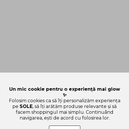
Un mic cookie pentru o experiență mai glow
✨
Folosim cookies ca să îți personalizăm experiența
pe
SOLE
, să îți arătăm produse relevante și să
facem shoppingul mai simplu. Continuând
navigarea, ești de acord cu folosirea lor.
Sperăm că articolul ți-a fost util și ți-a răspuns la toate