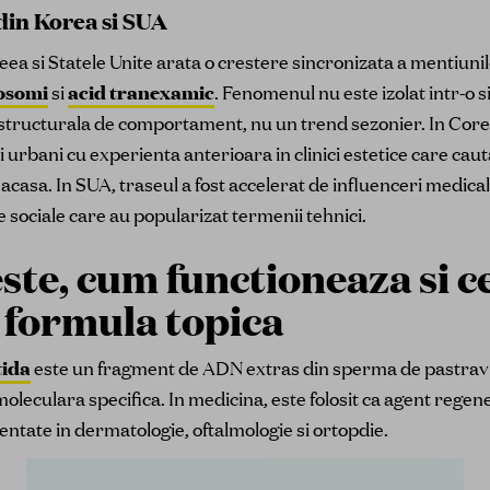
din Korea si SUA
ea si Statele Unite arata o crestere sincronizata a mentiunil
osomi
si
acid tranexamic
. Fenomenul nu este izolat intr-o s
tructurala de comportament, nu un trend sezonier. In Core
rbani cu experienta anterioara in clinici estetice care cauta
 acasa. In SUA, traseul a fost accelerat de influenceri medical
e sociale care au popularizat termenii tehnici.
 este, cum functioneaza si c
o formula topica
tida
este un fragment de ADN extras din sperma de pastrav s
moleculara specifica. In medicina, este folosit ca agent regene
mentate in dermatologie, oftalmologie si ortopdie.