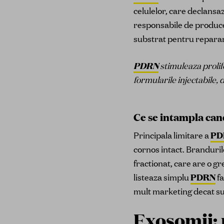
celulelor, care declansaz
responsabile de producer
substrat pentru reparar
PDRN
stimuleaza prolif
formularile injectabile, 
Ce se intampla ca
Principala limitare a
PD
cornos intact. Branduril
fractionat, care are o 
listeaza simplu
PDRN
fa
mult marketing decat s
Exosomii
: