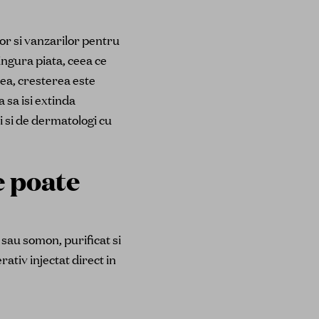
or si vanzarilor pentru
ingura piata, ceea ce
ea, cresterea este
 sa isi extinda
i si de dermatologi cu
e poate
au somon, purificat si
rativ injectat direct in