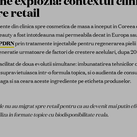
e explozia: contextul clini
e retail
ente din clinica spre cosmetica de masa a inceput in Coreea
eauty a fost intotdeauna mai permeabila decat in Europa sau
PDRN
prin tratamente injectabile pentru regenerarea pielii i
neratie urmatoare de factori de crestere acelulari, dupa 20
 facilitat de doua evolutii simultane: imbunatatirea tehnicilor
sa supravietuiasca intr-o formula topica, si o audienta de con
eleaga si sa ceara aceste ingrediente pe eticheta produselor.
de nu au migrat spre retail pentru ca au devenit mai putin ef
iza in formate topice cu biodisponibilitate reala.