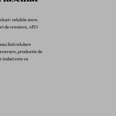
clusiv celulele stem.
tori de crestere, ARN
.
au linii celulare
egenerare, productie de
 izolati este ca