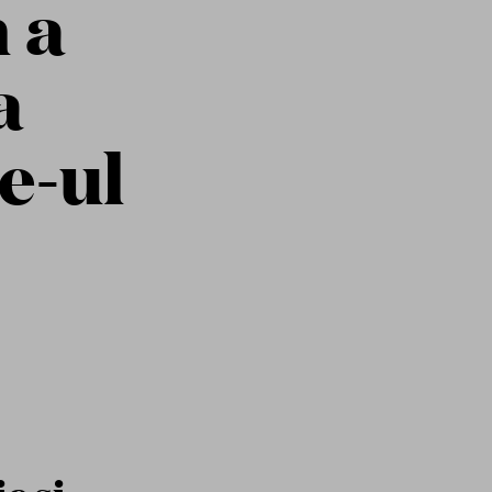
 a
a
e-ul