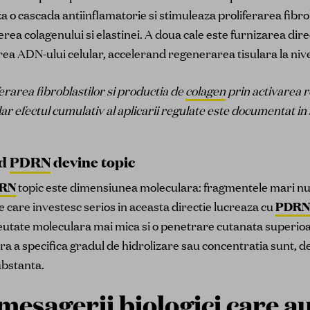
a o cascada antiinflamatorie si stimuleaza proliferarea fibrob
ea colagenului si elastinei. A doua cale este furnizarea dire
ea ADN-ului celular, accelerand regenerarea tisulara la nive
erarea fibroblastilor si productia de
colagen
prin activarea r
dar efectul cumulativ al aplicarii regulate este documentat in
nd
PDRN
devine topic
RN
topic este dimensiunea moleculara: fragmentele mari nu
e care investesc serios in aceasta directie lucreaza cu
PDRN
greutate moleculara mai mica si o penetrare cutanata superio
ra a specifica gradul de hidrolizare sau concentratia sunt, de
ubstanta.
 mesagerii biologici care a