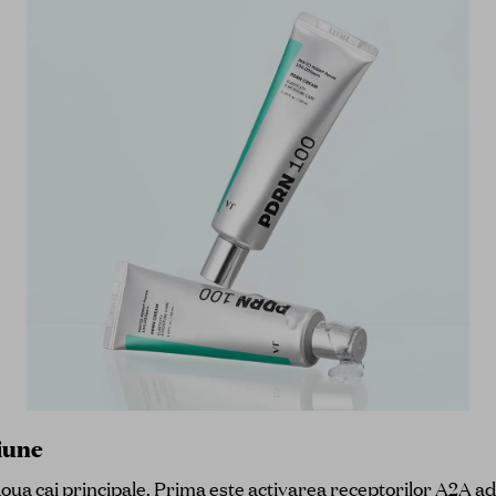
iune
oua cai principale. Prima este activarea receptorilor A2A a