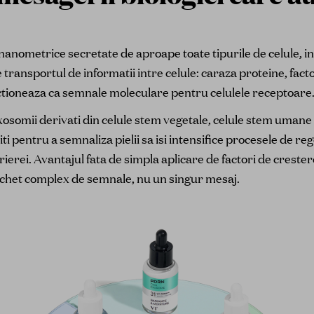
nanometrice secretate de aproape toate tipurile de celule, in
e transportul de informatii intre celule: caraza proteine, fac
actioneaza ca semnale moleculare pentru celulele receptoare
xosomii derivati din celule stem vegetale, celule stem umane s
ti pentru a semnaliza pielii sa isi intensifice procesele de r
ierei. Avantajul fata de simpla aplicare de factori de crestere
chet complex de semnale, nu un singur mesaj.