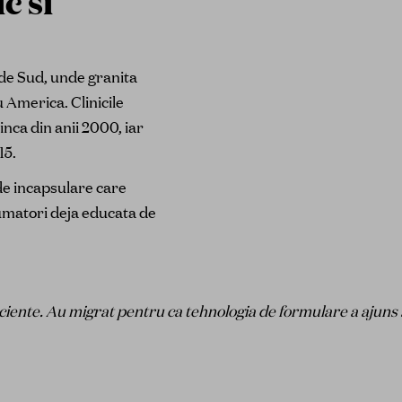
c si
 de Sud, unde granita
 America. Clinicile
nca din anii 2000, iar
15.
 de incapsulare care
sumatori deja educata de
iciente. Au migrat pentru ca tehnologia de formulare a ajuns 