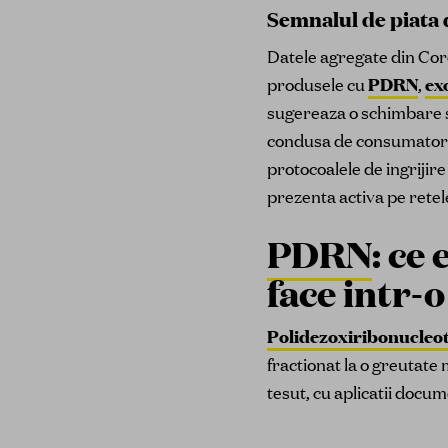
Semnalul de piata 
Datele agregate din Core
produsele cu
PDRN
,
ex
sugereaza o schimbare s
condusa de consumatori u
protocoalele de ingrijire
prezenta activa pe retel
PDRN
: ce
face intr-
Polidezoxiribonucleo
fractionat la o greutate 
tesut, cu aplicatii docu