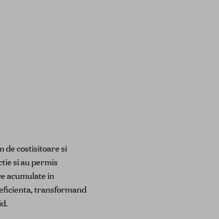
 de costisitoare si
ctie si au permis
ice acumulate in
 eficienta, transformand
id.