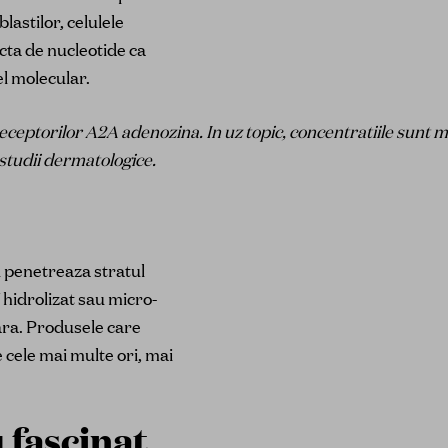
lastilor, celulele
cta de nucleotide ca
l molecular.
eceptorilor A2A adenozina. In uz topic, concentratiile sunt ma
 studii dermatologice.
 penetreaza stratul
hidrolizat sau micro-
ara. Produsele care
 cele mai multe ori, mai
u fascinat