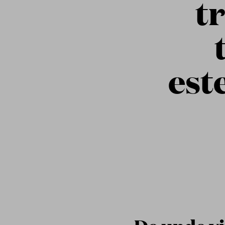
t
est