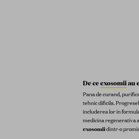
De ce
exosomii
au e
Pana de curand, purifica
tehnic dificila. Progrese
includerea lor in formule
medicina regenerativa au
exosomii
dintr-o promisi