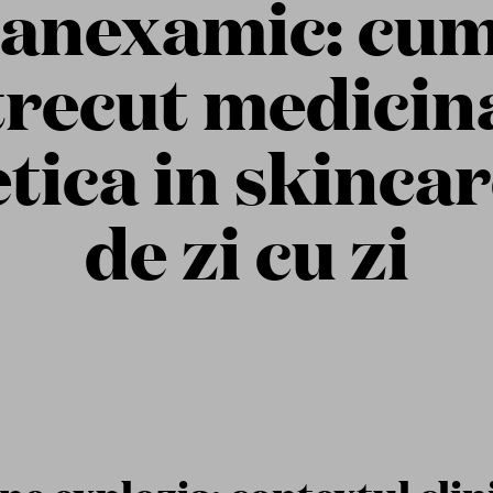
ranexamic: cum
trecut medicin
etica in skincar
de zi cu zi