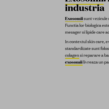
industria
Exosomii
sunt vezicule 
Functia lor biologica est
mesager si lipide care 
In contextul skin care, e
standardizate sunt folosi
colagen
si reparare a bar
exosomii
livreaza un pa