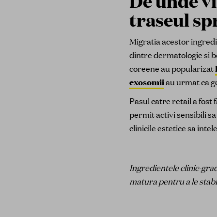
De unde vin
traseul spr
Migratia acestor ingredi
dintre dermatologie si b
coreene au popularizat
exosomii
au urmat ca ge
Pasul catre retail a fost
permit activi sensibili 
clinicile estetice sa int
Ingredientele clinic-gra
matura pentru a le stabil