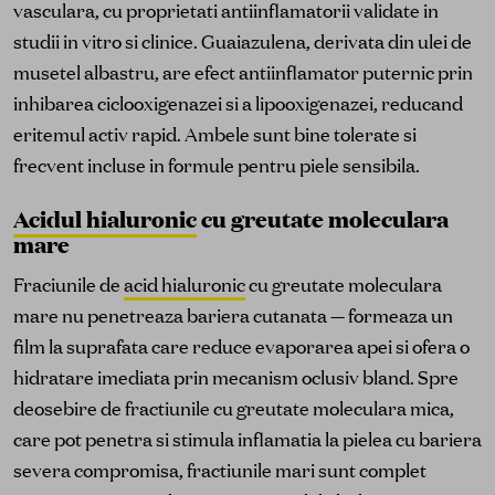
vasculara, cu proprietati antiinflamatorii validate in
studii in vitro si clinice. Guaiazulena, derivata din ulei de
musetel albastru, are efect antiinflamator puternic prin
inhibarea ciclooxigenazei si a lipooxigenazei, reducand
eritemul activ rapid. Ambele sunt bine tolerate si
frecvent incluse in formule pentru piele sensibila.
Acidul hialuronic
cu greutate moleculara
mare
Fraciunile de
acid hialuronic
cu greutate moleculara
mare nu penetreaza bariera cutanata — formeaza un
film la suprafata care reduce evaporarea apei si ofera o
hidratare imediata prin mecanism oclusiv bland. Spre
deosebire de fractiunile cu greutate moleculara mica,
care pot penetra si stimula inflamatia la pielea cu bariera
severa compromisa, fractiunile mari sunt complet