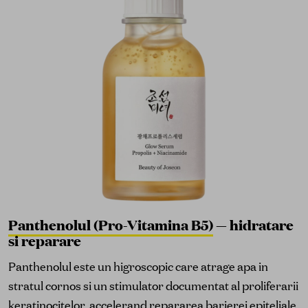
Panthenolul (Pro-Vitamina B5)
— hidratare
si reparare
Panthenolul este un higroscopic care atrage apa in
stratul cornos si un stimulator documentat al proliferarii
keratinocitelor, accelerand repararea barierei epiteliale.