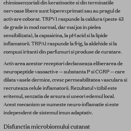
chimiosenzoriali din keratinocite si din terminatiile
nervoase libere sunt hiperexprimati sau au pragul de
activare coborat. TRPV1 raspunde la caldura (peste 43
de grade in mod normal, dar mai jos in pielea
sensibilizata), la capsaicina, la pH acid si la lipide
inflamatorii. TRPA1 raspunde la frig, la aldehide si la
compusi iritanti din parfumuri si produse de curatare.
Activarea acestor receptori declanseaza eliberarea de
neuropeptide vasoactive — substanta P si CGRP — care
dilata vasele dermice, cresc permeabilitatea vasculara si
recruteaza celule inflamatorii. Rezultatul vizibil este
eritemul, senzatia de arsura si uneori edemul local.
Acest mecanism se numeste neuro-inflamatie si este
independent de sistemul imun adaptativ.
Disfunctia microbiomului cutanat