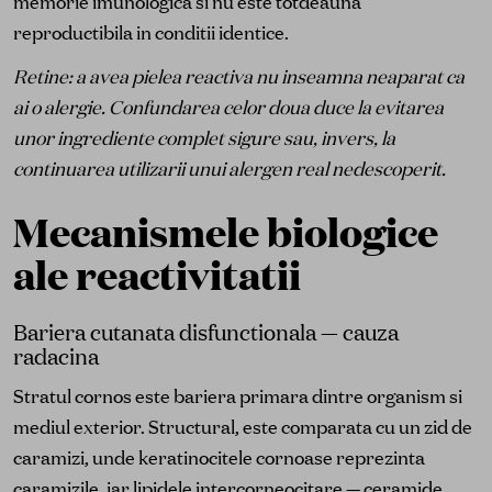
memorie imunologica si nu este totdeauna
reproductibila in conditii identice.
Retine: a avea pielea reactiva nu inseamna neaparat ca
ai o alergie. Confundarea celor doua duce la evitarea
unor ingrediente complet sigure sau, invers, la
continuarea utilizarii unui alergen real nedescoperit.
Mecanismele biologice
ale reactivitatii
Bariera cutanata disfunctionala — cauza
radacina
Stratul cornos este bariera primara dintre organism si
mediul exterior. Structural, este comparata cu un zid de
caramizi, unde keratinocitele cornoase reprezinta
caramizile, iar lipidele intercorneocitare —
ceramide
,