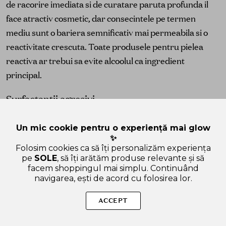
de racorire imediata si de curatare paruta profunda il
face atractiv cosmetic, dar consecintele pe termen
mediu sunt o bariera semnificativ mai permeabila si o
reactivitate crescuta. Toate produsele pentru pielea
reactiva ar trebui sa evite alcoolul ca ingredient
principal.
Surfactantii agresivi
Lauryl sulfatul de sodiu (SLS) si laureth sulfatul de sodiu
Un mic cookie pentru o experiență mai glow
(SLES) sunt surfactanti puternici care solubilizeaza nu
✨
doar murdaria si sebumul, ci si lipidele de bariera. Studii
Folosim cookies ca să îți personalizăm experiența
pe
SOLE
, să îți arătăm produse relevante și să
cu masuratori de TEWL confirma cresterea
facem shoppingul mai simplu. Continuând
permeabilitatii barierei dupa utilizare repetata cu
navigarea, ești de acord cu folosirea lor.
cleanser pe baza de SLS. Alternative mai blande includ
coco-glucozide, decyl glucoside, sodium
ACCEPT
cocoamphoacetate si sodium lauroyl sarcosinate —