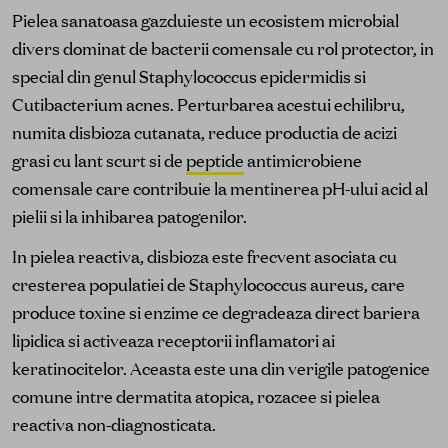
Pielea sanatoasa gazduieste un ecosistem microbial
divers dominat de bacterii comensale cu rol protector, in
special din genul Staphylococcus epidermidis si
Cutibacterium acnes. Perturbarea acestui echilibru,
numita disbioza cutanata, reduce productia de acizi
grasi cu lant scurt si de
peptide
antimicrobiene
comensale care contribuie la mentinerea pH-ului acid al
pielii si la inhibarea patogenilor.
In pielea reactiva, disbioza este frecvent asociata cu
cresterea populatiei de Staphylococcus aureus, care
produce toxine si enzime ce degradeaza direct bariera
lipidica si activeaza receptorii inflamatori ai
keratinocitelor. Aceasta este una din verigile patogenice
comune intre dermatita atopica, rozacee si pielea
reactiva non-diagnosticata.