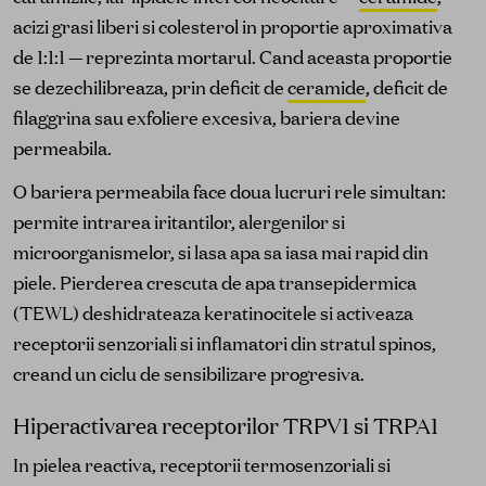
acizi grasi liberi si colesterol in proportie aproximativa
de 1:1:1 — reprezinta mortarul. Cand aceasta proportie
se dezechilibreaza, prin deficit de
ceramide
, deficit de
filaggrina sau exfoliere excesiva, bariera devine
permeabila.
O bariera permeabila face doua lucruri rele simultan:
permite intrarea iritantilor, alergenilor si
microorganismelor, si lasa apa sa iasa mai rapid din
piele. Pierderea crescuta de apa transepidermica
(TEWL) deshidrateaza keratinocitele si activeaza
receptorii senzoriali si inflamatori din stratul spinos,
creand un ciclu de sensibilizare progresiva.
Hiperactivarea receptorilor TRPV1 si TRPA1
In pielea reactiva, receptorii termosenzoriali si