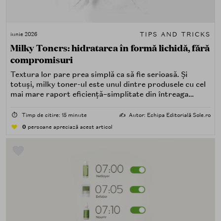
TIPS AND TRICKS
iunie 2026
Milky Toners: hidratarea în formă lichidă, fără
compromisuri
Textura lor pare prea simplă ca să fie serioasă. Și
totuși, milky toner-ul este unul dintre produsele cu cel
mai mare raport eficiență–simplitate din întreaga
rutină K-beauty. Iată de ce merită să îi dai un loc fix.
⏱️
Timp de citire: 15 minute
✍️
Autor: Echipa Editorială Sole.ro
0
persoane apreciază acest articol