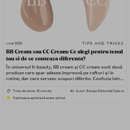
TIPS AND TRICKS
iunie 2026
BB Cream sau CC Cream: Ce alegi pentru tenul
tau si de ce conteaza diferenta?
În universul K-beauty, BB cream și CC cream sunt două
produse care apar adesea împreună pe rafturi și în
rutine, dar care servesc scopuri diferite. Confuzia între
ele este comună — ambele vin în tuburi similare, oferă
acoperire și conțin SPF — dar filozofia din spatele
⏱️
Timp de citire: 10 minute
✍️
Autor: Echipa Editorială Sole.ro
fiecăreia este distinctă.
1
persoana apreciază acest articol