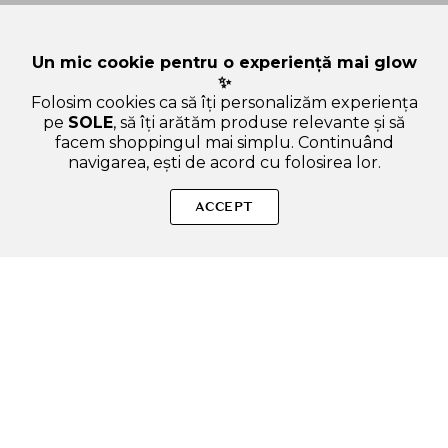
Un mic cookie pentru o experiență mai glow
✨
Folosim cookies ca să îți personalizăm experiența
pe
SOLE
, să îți arătăm produse relevante și să
facem shoppingul mai simplu. Continuând
navigarea, ești de acord cu folosirea lor.
Sperăm că articolul ți-a fost util și ți-a răspuns la toate
întrebările legate de Vitamina D și Cremele cu SPF: Mit sau
ACCEPT
Realitate?. Dacă mai ai curiozități sau vrei să afli și alte lucruri
interesante, scrie-ne oricând!
SOLE – beauty fără zgomot.
Produse autentice, conforme UE, alese responsabil.
Categorii Produse