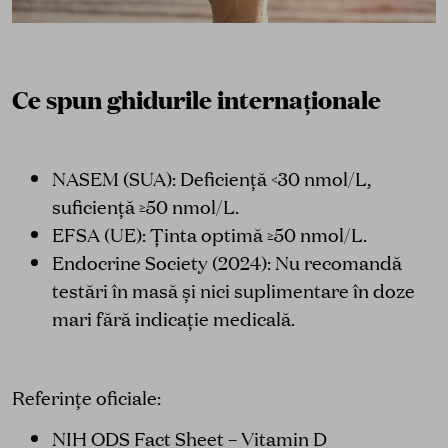
Ce spun ghidurile internaționale
NASEM (SUA): Deficiență <30 nmol/L,
suficiență ≥50 nmol/L.
EFSA (UE): Ținta optimă ≥50 nmol/L.
Endocrine Society (2024): Nu recomandă
testări în masă și nici suplimentare în doze
mari fără indicație medicală.
Referințe oficiale:
NIH ODS Fact Sheet – Vitamin D