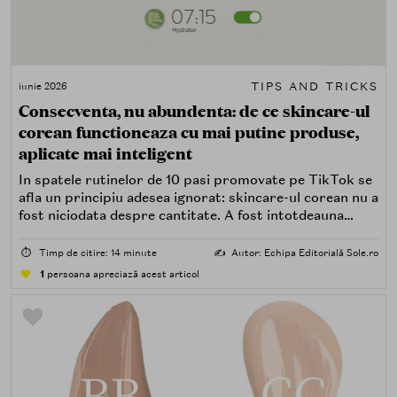
TIPS AND TRICKS
iunie 2026
Consecventa, nu abundenta: de ce skincare-ul
corean functioneaza cu mai putine produse,
aplicate mai inteligent
In spatele rutinelor de 10 pasi promovate pe TikTok se
afla un principiu adesea ignorat: skincare-ul corean nu a
fost niciodata despre cantitate. A fost intotdeauna
despre consecventa, stiinta si rabdare.
⏱️
Timp de citire: 14 minute
✍️
Autor: Echipa Editorială Sole.ro
1
persoana apreciază acest articol